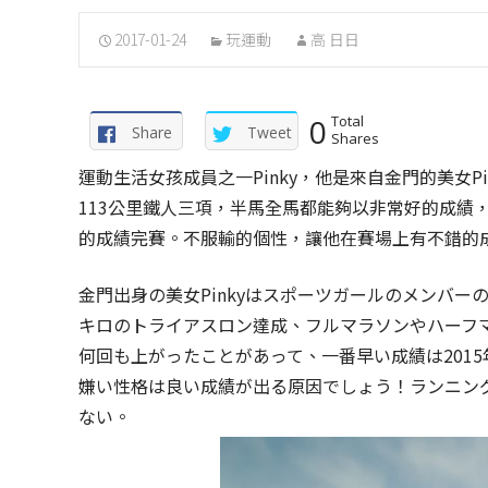
2017-01-24
玩運動
高 日日
0
Total
Share
Tweet
Shares
運動生活女孩成員之一Pinky，他是來自金門的美女
113公里鐵人三項，半馬全馬都能夠以非常好的成績，
的成績完賽。不服輸的個性，讓他在賽場上有不錯的
金門出身の美女Pinkyはスポーツガールのメンバー
キロのトライアスロン達成、フルマラソンやハーフ
何回も上がったことがあって、一番早い成績は201
嫌い性格は良い成績が出る原因でしょう！ランニン
ない。