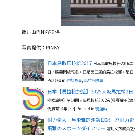
照片由PINKY提供
写真提供：PINKY
日本鳥取馬拉松2017
日本鳥取馬拉松2016年1
日，將要開放報名，已是第三屆的馬拉松賽，是日 [
Posted in
運動賽事
,
馬拉松賽事
日本【馬拉松旅遊】2025大阪馬拉松2日
拉松旅遊】第14回大阪馬拉松3天2夜(參賽權＋2
們擁有14年 […]
Posted in
玩運動
耐力奇人─星飛雅的運動日記 忍耐力奇
飛雅のスポーツダイアリー
運動女孩成員之