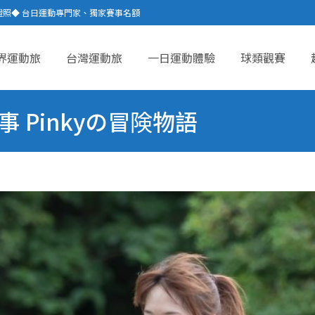
證照◆ 台日運動專門家、獨家賽事名額
界運動旅
台灣運動旅
一日運動體驗
球類觀賽
ent
事 Pinkyの冒険物語