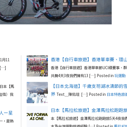
香港【自行車旅遊】香港單車賽、環山
1月11
…]
香港【自行車旅遊】香港單車節UCI級賽事、
共舞4天3夜我們擁有13 […]
Posted in
玩運動
【日本北海道】千歲支笏湖冰濤節的
日本【馬
界
晚住宿）我
Text＿陳佑瑄 […]
Posted in
日本特色旅
日本【馬拉松旅遊】金澤馬拉松跑跑旅
人ー星
本【馬拉松旅遊】金澤馬拉松跑跑旅5天4夜我們
一，是熱
本及台灣運動旅遊經驗 […]
Posted in
馬拉松