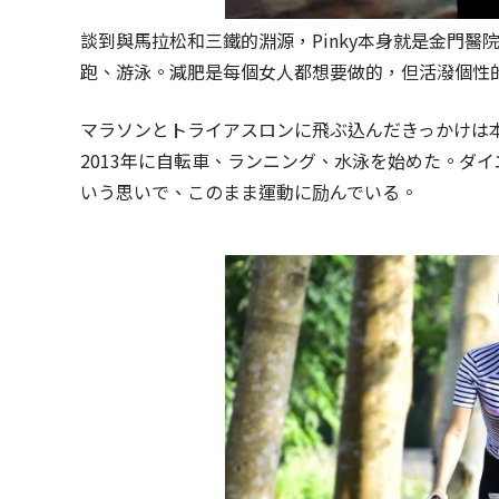
談到與馬拉松和三鐵的淵源，Pinky本身就是金門醫
跑、游泳。減肥是每個女人都想要做的，但活潑個性
マラソンとトライアスロンに飛ぶ込んだきっかけは
2013年に自転車、ランニング、水泳を始めた。ダ
いう思いで、このまま運動に励んでいる。