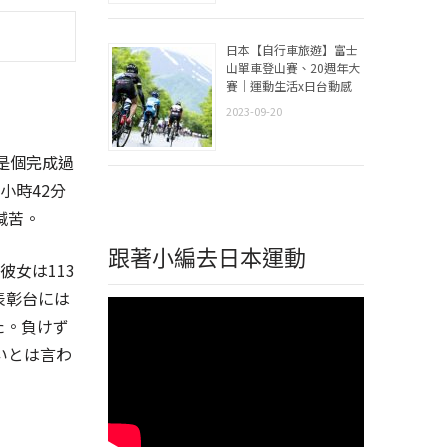
日本【自行車旅遊】富士
山單車登山賽、20週年大
賽｜運動生活x日台動感
2023-09-20
她是個完成過
小時42分
喊苦。
跟著小編去日本運動
彼女は113
表彰台には
た。負けず
いとは言わ