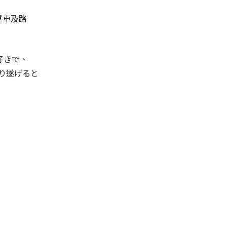
單車及路
好きで、
り遂げると