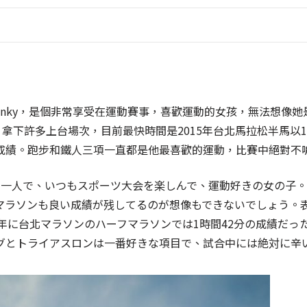
Pinky，是個非常享受在運動賽事，喜歡運動的女孩，無法想像
拿下許多上台場次，目前最快時間是2015年台北馬拉松半馬以1
成績。
跑步和鐵人三項一直都是他最喜歡的運動，比賽中絕對不
の一人で、いつもスポーツ大会を楽しんで、運動好きの女の子。
マラソンも良い成績が残してるのが想像もできないでしょう。
5年に台北マラソンのハーフマラソンでは1時間42分の成績だっ
グとトライアスロンは一番好きな項目で、試合中には絶対に辛