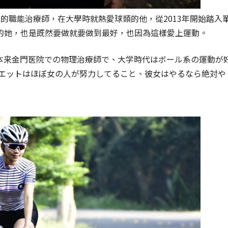
院的職能治療師，在大學時就熱愛球類的他，從2013年開始踏入
的她，也是既然要做就要做到最好，也因為這樣愛上運動。
本来金門医院での物理治療師で、大学時代はボール系の運動が
イエットはほぼ女の人が努力してること、彼女はやるなら絶対や