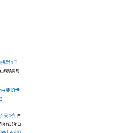
挑戰4日
群山環繞與龍
雪白夢幻世
遊
5天4夜
日
擁有13年日
旅遊｜跑跑跑