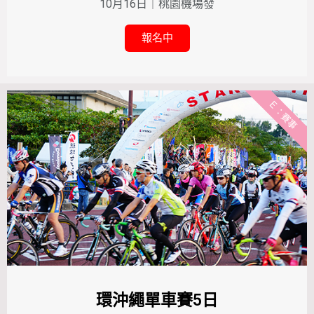
10月16日｜桃園機場發
報名中
Ｅ：賽事
環沖繩單車賽5日