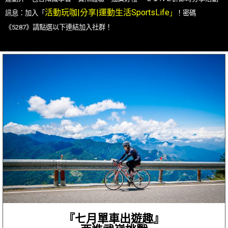
活動玩咖|分享|運動生活SportsLife
訊息：
加入「
」
！密碼
《5287》請點選以下連結加入社群！
『七月單車出遊趣』