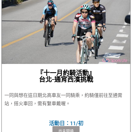
『十一月約騎活動』
台北-通宵西濱挑戰
一同與想在這日期北高車友一同騎乘，約騎僅前往至通霄
站，搭火車回，需有繫車戴喔。
活動日：11/初
尚未開通