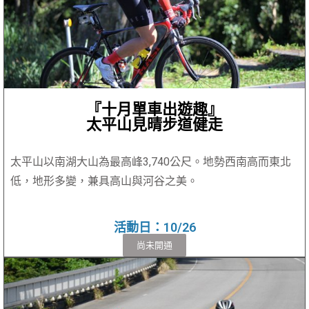
『十月單車出遊趣』
太平山見晴步道健走
太平山以南湖大山為最高峰3,740公尺。地勢西南高而東北
低，地形多變，兼具高山與河谷之美。
活動日：10/26
尚未開通