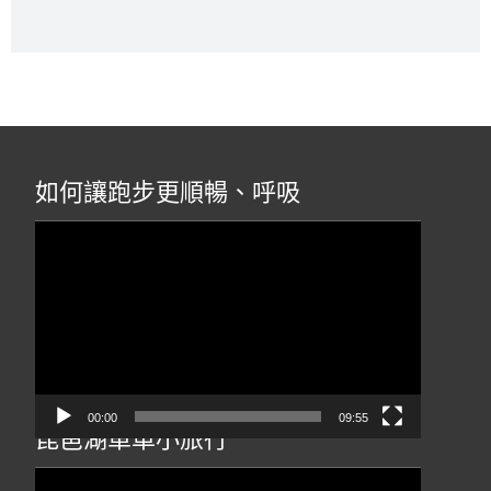
如何讓跑步更順暢、呼吸
視
訊
播
放
器
00:00
09:55
琵琶湖單車小旅行
視