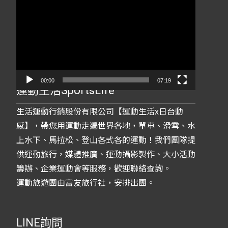
訊
播
放
器
00:00
07:19
運動生活SportsLife
生活運動行銷股份有限公司【運動生活x日台動
感】，帶您用運動走遍世界各地，單車、滑雪、水
上水下、馬拉松、登山各式各的運動！我們團隊提
供運動旅行，媒體推廣、運動攝影製作、大小活動
籌辦、企業運動會等服務，歡迎聯絡查詢。
運動旅遊團由富友旅行社，安排出團。
LINE詢問