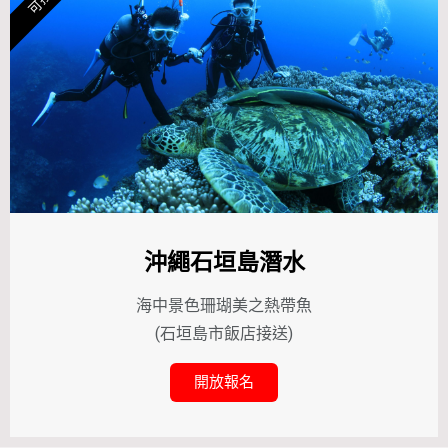
沖繩石垣島潛水
海中景色珊瑚美之熱帶魚
(石垣島市飯店接送)
開放報名