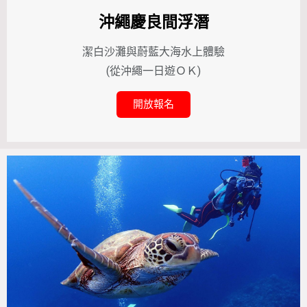
沖繩慶良間浮潛
潔白沙灘與蔚藍大海水上體驗
(從沖繩一日遊ＯＫ)
開放報名