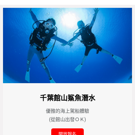
千葉館山鯊魚潛水
優雅的海上駕船體驗
(從館山出發ＯＫ)
開放報名