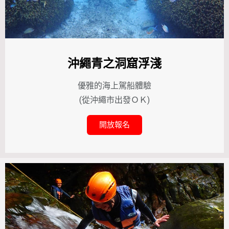
沖繩青之洞窟浮淺
優雅的海上駕船體驗
(從沖繩市出發ＯＫ)
開放報名