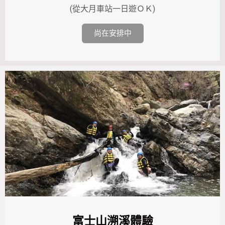
(從大月
車站
一日遊ＯＫ)
尚在安排中
富士山溯溪體驗