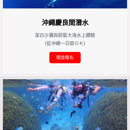
沖繩慶良間潛水
潔白沙灘與蔚藍大海水上體驗
(從沖繩一日遊ＯＫ)
開放報名