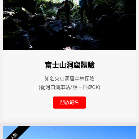
富士山洞窟體驗
知名火山洞窟森林探險
(從河口湖車站/飯一日遊OK)
開放報名
人氣