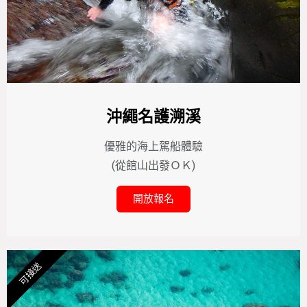
沖繩名護溯溪
優雅的海上駕船體驗
(從館山出發ＯＫ)
開放報名
可接送