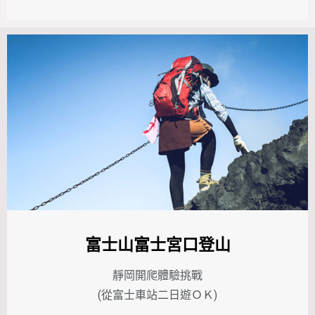
富士山富士宮口登山
靜岡開爬體驗挑戰
(從富士
車站二
日遊ＯＫ)