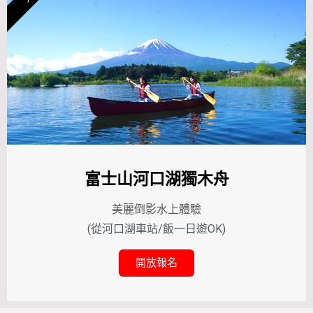
富士山河口湖獨木舟
美麗倒影水上體驗
(從河口湖
車站/飯
一日遊OK)
開放報名