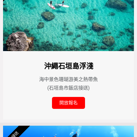
沖繩石垣島浮淺
海中景色珊瑚游美之熱帶魚
(石垣島市飯店接送)
開放報名
可接送