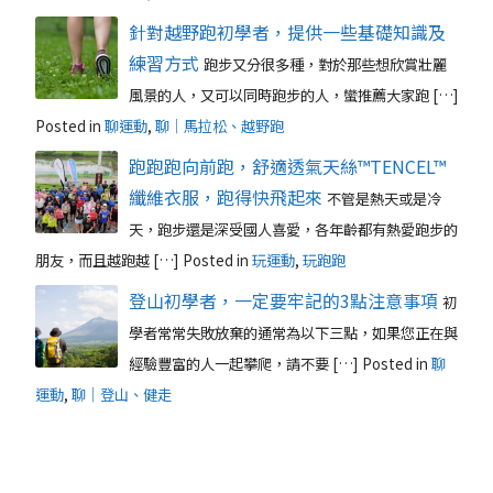
針對越野跑初學者，提供一些基礎知識及
練習方式
跑步又分很多種，對於那些想欣賞壯麗
風景的人，又可以同時跑步的人，蠻推薦大家跑 […]
Posted in
聊運動
,
聊｜馬拉松、越野跑
跑跑跑向前跑，舒適透氣天絲™TENCEL™
纖維衣服，跑得快飛起來
不管是熱天或是冷
天，跑步還是深受國人喜愛，各年齡都有熱愛跑步的
朋友，而且越跑越 […]
Posted in
玩運動
,
玩跑跑
登山初學者，一定要牢記的3點注意事項
初
學者常常失敗放棄的通常為以下三點，如果您正在與
經驗豐富的人一起攀爬，請不要 […]
Posted in
聊
運動
,
聊｜登山、健走