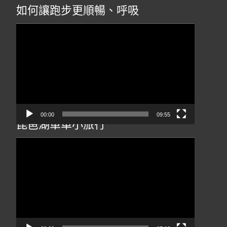
如何讓跑步更順暢、呼吸
視
訊
播
放
器
00:00
09:55
琵琶湖單車小旅行
視
訊
播
放
器