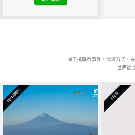
除了挑戰賽事外，漫遊方式，最
世界從
12/14賽制
5月發