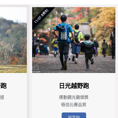
11/07.8賽制
野跑
日光越野跑
道
運動觀光廳頒獎
極佳比賽品質
設定中