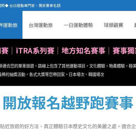
證照◆ 台日運動專門家、獨家賽事名額
界運動旅
台灣運動旅
一日運動體驗
球類觀賽
列賽｜iTRA系列賽｜地方知名賽事｜
賽事獨
安排適合您的單車旅遊，路線上包含了其他運動項目，文化體驗，物產體驗，極
最棒的抽獎活動，各式大獎等您帶回家。日本場次、韓國場次
開放報名越野跑賽事
貼近旅遊的好方法，真正體驗日本歷史文化的美麗之處。適合企