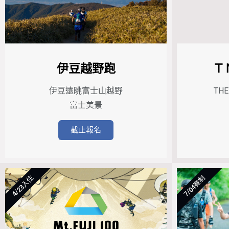
伊豆越野跑
Ｔ
伊豆遠眺富士山越野
TH
富士美景
截止報名
4/23入住
7/04賽制