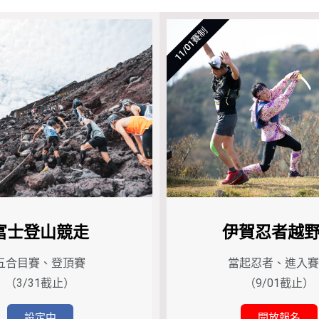
11/01賽制
富士登山競走
伊賀忍者越
五合目賽、登頂賽
當起忍者、進入賽
（3/31截止）
（9/01截止）
設定中
開放報名