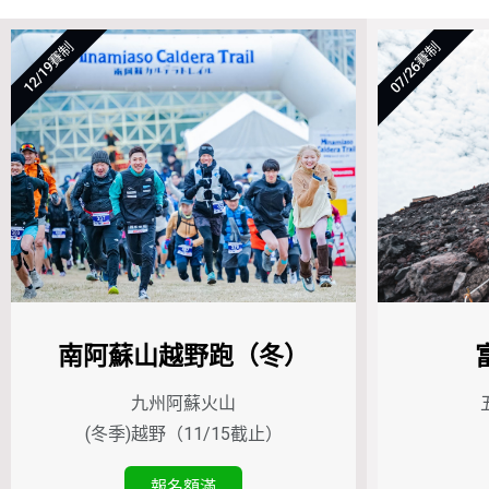
12/19賽制
07/26賽制
南阿蘇山越野跑（冬）
九州阿蘇火山
(冬季)越野（11/15截止）
報名額滿