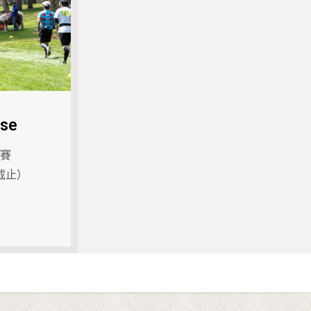
rse
賽
日截止）