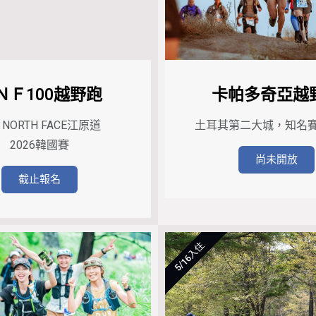
ＮＦ100越野跑
卡帕多奇亞越
E NORTH FACE江原道
土耳其第二大城，知名賽制
2026韓國賽
尚未開放
截止報名
5/16入住