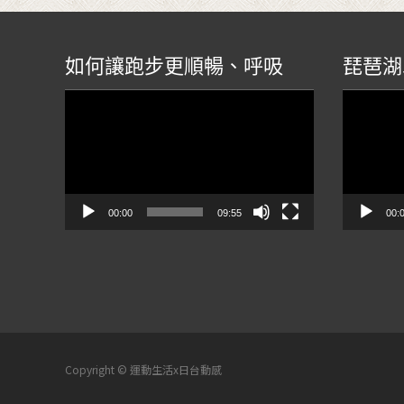
如何讓跑步更順暢、呼吸
琵琶湖
視
視
訊
訊
播
播
放
放
器
器
00:00
09:55
00:
Copyright © 運動生活x日台動感