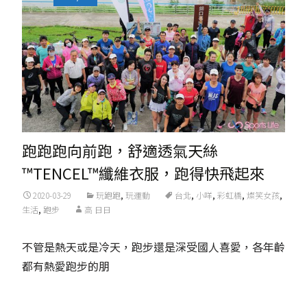
跑跑跑向前跑，舒適透氣天絲
™TENCEL™纖維衣服，跑得快飛起來
2020-03-29
玩跑跑
,
玩運動
台北
,
小咩
,
彩虹橋
,
燦笑女孩
,
生活
,
跑步
高 日日
不管是熱天或是冷天，跑步還是深受國人喜愛，各年齡
都有熱愛跑步的朋