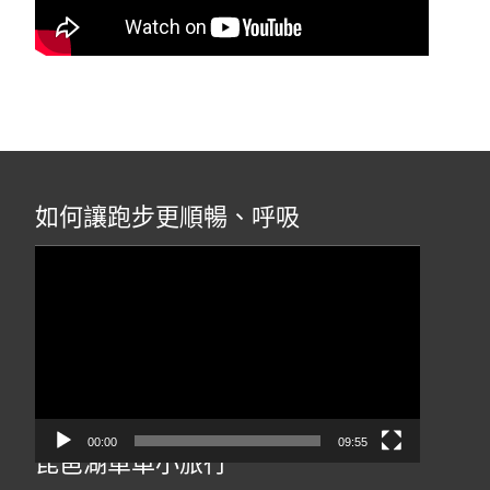
如何讓跑步更順暢、呼吸
視
訊
播
放
器
00:00
09:55
琵琶湖單車小旅行