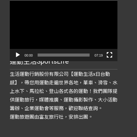
視
訊
播
放
器
00:00
07:19
運動生活SportsLife
生活運動行銷股份有限公司【運動生活x日台動
感】，帶您用運動走遍世界各地，單車、滑雪、水
上水下、馬拉松、登山各式各的運動！我們團隊提
供運動旅行，媒體推廣、運動攝影製作、大小活動
籌辦、企業運動會等服務，歡迎聯絡查詢。
運動旅遊團由富友旅行社，安排出團。