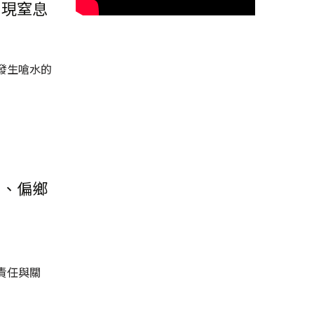
出現窒息
發生嗆水的
團、偏鄉
責任與關