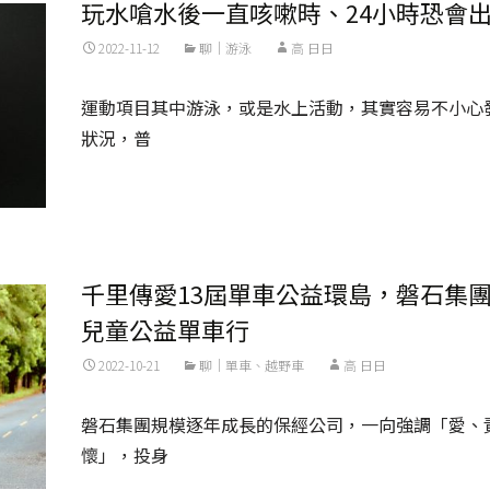
玩水嗆水後一直咳嗽時、24小時恐會
2022-11-12
聊｜游泳
高 日日
運動項目其中游泳，或是水上活動，其實容易不小心
狀況，普
Read More...
千里傳愛13屆單車公益環島，磐石集
兒童公益單車行
2022-10-21
聊｜單車、越野車
高 日日
磐石集團規模逐年成長的保經公司，一向強調「愛、
懷」，投身