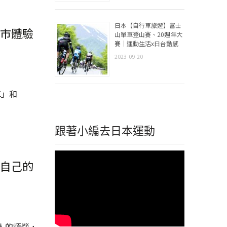
日本【自行車旅遊】富士
市體驗
山單車登山賽、20週年大
賽｜運動生活x日台動感
2023-09-20
車」和
跟著小編去日本運動
自己的
人的煩惱，