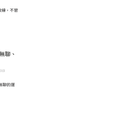
教練，不管
不無聊、
 日日
無聊的運