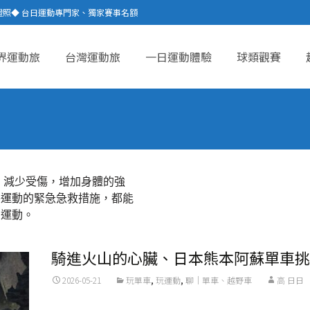
證照◆ 台日運動專門家、獨家賽事名額
界運動旅
台灣運動旅
一日運動體驗
球類觀賽
ent
，減少受傷，增加身體的強
外運動的緊急急救措施，都能
開運動。
騎進火山的心臟、日本熊本阿蘇單車挑
2026-05-21
玩單車
,
玩運動
,
聊｜單車、越野車
高 日日