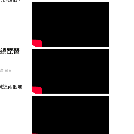
繞琵琶
高 日日
覽這兩個地