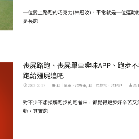
一位愛上路跑的巧克力(林冠汝)，平常就是一位運動
是長跑
Read More...
喪屍路跑、喪屍單車趣味APP、跑步
跑給殭屍追吧
2022-05-27
聊｜單車、越野車
,
聊｜馬拉松、越野跑
高
對不少不想接觸跑步的跑者來，都覺得跑步好辛苦又
動。其實跑
Read More...