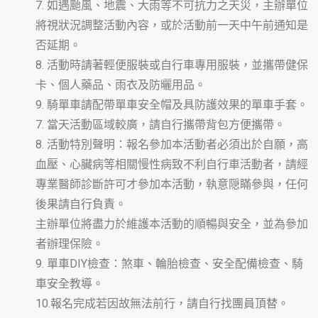
7. 如遇颱風、地震、大雨等不可抗力之天災，主辦單位
將視狀況調整活動內容，或於活動前一天中午前通知是
否延期。
8. 活動時請著輕便服裝或自行車專用服裝，並攜帶健保
卡、個人藥品、雨衣及防曬用品。
9. 騎單車請配帶單車安全帽及具防護效果的單車手套。
7. 當天活動區域較廣，請自行攜帶背包方便攜帶。
8. 活動特別聲明：報名參加本活動者必須出於自願，高
血壓、心臟病等相關慢性病致不利自行車活動者，請經
專業醫師診斷許可才參加本活動，執意隠瞞參與，任何
後果請自行負責。
主辦單位將盡力於維護本活動的順暢與安全，並為參加
者辦理保險。
9. 單車DIY檢查：煞車、輪胎檢查、安全配備檢查、騎
車安全教導。
10.報名完成若因故無法前行，請自行找團員頂替。