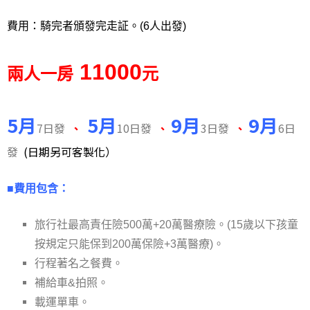
費用：
騎完者頒發完走証。(6
人出發)
11000
兩人一房
元
5月
5月
9月
9月
7日發
、
10日發
、
3日發
、
6日
發
(日期另可客製化）
■費用包含：
旅行社最高責任險500萬+20萬醫療險。(15歲以下孩童
按規定只能保到200萬保險+3萬醫療)。
行程著名之餐費。
。
補給車&拍照
。
載運單車