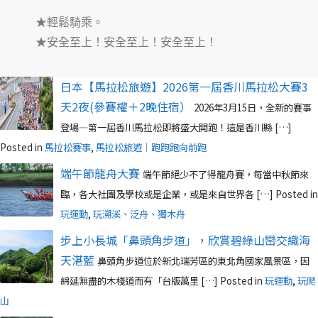
★輕鬆騎乘。
★安全至上！安全至上！安全至上！
日本【馬拉松旅遊】2026第一屆香川馬拉松大賽3
天2夜(參賽權＋2晚住宿）
2026年3月15日，全新的賽事
登場—第一屆香川馬拉松即將盛大開跑！這是香川縣 […]
Posted in
馬拉松賽事
,
馬拉松旅遊｜跑跑跑向前跑
端午節龍舟大賽
端午節絕少不了得龍舟賽，每當中秋節來
臨，各大社團及學校或是企業，或是來自世界各 […]
Posted in
玩運動
,
玩溯溪、泛舟、獨木舟
步上小長城「鼻頭角步道」，欣賞碧綠山巒交織海
天湛藍
鼻頭角步道位於新北瑞芳區的東北角國家風景區，因
綿延無盡的木棧道而有「台版萬里 […]
Posted in
玩運動
,
玩爬
山