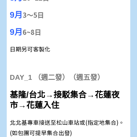
3～5日
9月
6~8日
9月
日期另可客製化
DAY_1 （週二發）（週五發）
基隆/台北→接駁集合→花蓮夜
市
→
花蓮入住
北北基專車接送至松山車站或(指定地集合)。
(如包團可提早集合出發)