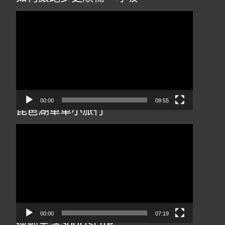
視
訊
播
放
器
00:00
09:55
琵琶湖單車小旅行
視
訊
播
放
器
00:00
07:19
運動生活SportsLife