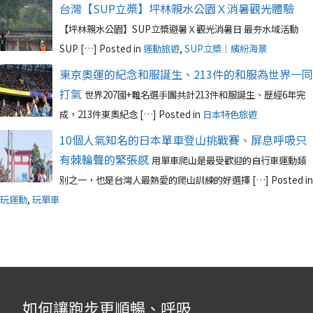
台灣【SUP立槳】坪林親水公園Ｘ消暑觀光體驗
【坪林親水公園】SUP立槳避暑Ｘ觀光消暑日 最夯水域活動
SUP […]
Posted in
運動旅遊
,
SUP立槳｜繽紛海景
東京奧運的紀念和服誕生、213件的和服為世界一同
打氣
世界207國+難名選手團共計213件和服誕生、歷經6年完
成，213件東奧紀念 […]
Posted in
日本特色旅遊
10個人氣知名的日本單車登山挑戰賽、屏息呼吸只
有棘輪聲的緊張感
用單車爬山是最受歡迎的自行車運動類
別之一，也是台灣人最熱愛的爬山訓練的好選擇 […]
Posted in
玩運動
,
玩單車
如何讓跑步更順暢、呼吸