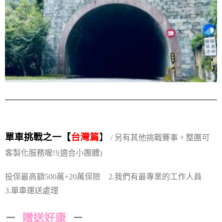
單車挑戰之一【
台灣篇
】
/ 另有其他挑戰賽事。整團可
客製化服務喔!!
(適合小團體)
投保最高額500萬+20萬保險 2.我們有最專業的工作人員
3.單車運送處理
－
贈送好康
－