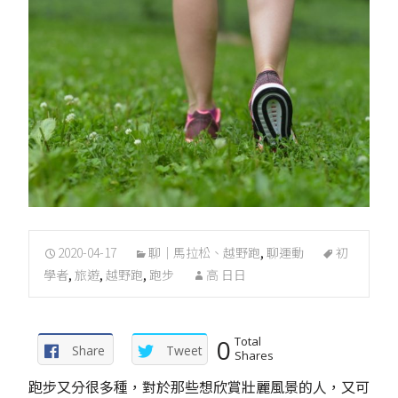
2020-04-17
聊｜馬拉松、越野跑
,
聊運動
初
學者
,
旅遊
,
越野跑
,
跑步
高 日日
0
Total
Share
Tweet
Shares
跑步又分很多種，對於那些想欣賞壯麗風景的人，又可