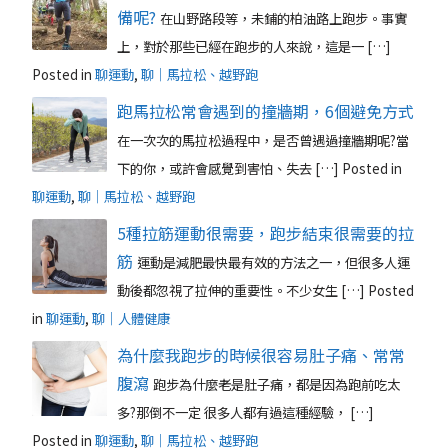
備呢?
在山野路段等，未鋪的柏油路上跑步。事實
上，對於那些已經在跑步的人來說，這是一 […]
Posted in
聊運動
,
聊｜馬拉松、越野跑
跑馬拉松常會遇到的撞牆期，6個避免方式
在一次次的馬拉松過程中，是否曾遇過撞牆期呢?當
下的你，或許會感覺到害怕、失去 […]
Posted in
聊運動
,
聊｜馬拉松、越野跑
5種拉筋運動很需要，跑步結束很需要的拉
筋
運動是減肥最快最有效的方法之一，但很多人運
動後都忽視了拉伸的重要性。不少女生 […]
Posted
in
聊運動
,
聊｜人體健康
為什麼我跑步的時候很容易肚子痛、常常
腹瀉
跑步為什麼老是肚子痛，都是因為跑前吃太
多?那倒不一定 很多人都有過這種經驗， […]
Posted in
聊運動
,
聊｜馬拉松、越野跑