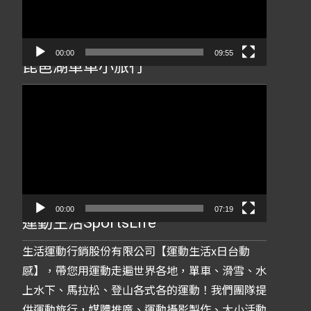
器
00:00
09:55
琵琶湖單車小旅行
視
訊
播
放
器
00:00
07:19
運動生活SportsLife
生活運動行銷股份有限公司【運動生活x日台動
感】，帶您用運動走遍世界各地，單車、滑雪、水
上水下、馬拉松、登山各式各的運動！我們團隊提
供運動旅行，媒體推廣、運動攝影製作、大小活動