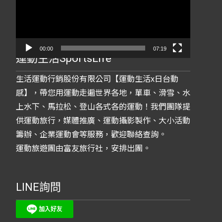
放
器
00:00
07:19
運動生活SportsLife
生活運動行銷股份有限公司【運動生活x日台動
感】，帶您用運動走遍世界各地，單車、滑雪、水
上水下、馬拉松、登山各式各的運動！我們團隊提
供運動旅行，媒體推廣、運動攝影製作、大小活動
籌辦、企業運動會等服務，歡迎聯絡查詢。
運動旅遊團由富友旅行社，安排出團。
LINE詢問