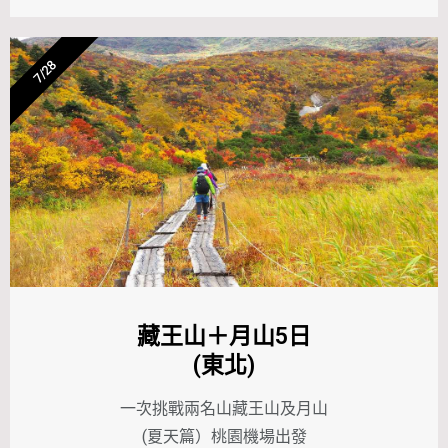
7/28
藏王山＋月山5日
(東北)
一次挑戰兩名山藏王山及月山
(夏天篇）桃園機場出發