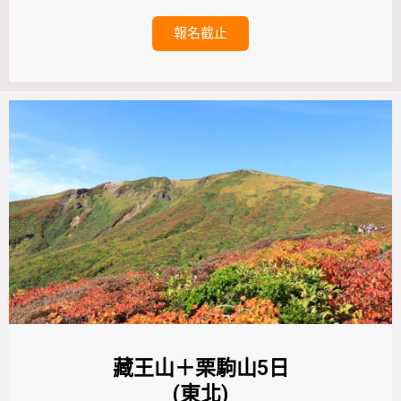
報名截止
藏王山＋栗駒山5日
(東北)