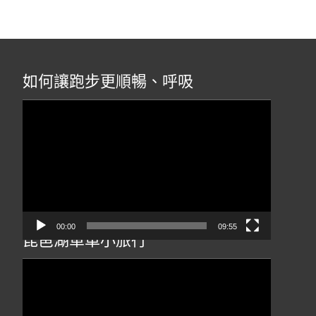
如何讓跑步更順暢、呼吸
視
訊
播
放
器
00:00
09:55
琵琶湖單車小旅行
視
訊
播