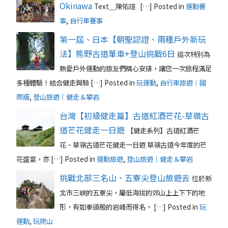
Okinawa
Text＿陳佑瑄 […]
Posted in
運動賽
事
,
自行車賽事
第一屆、日本【朝聖認證、兩種戶外新玩
法】熊野古道單車+登山挑戰6日
這次特別為
熱愛戶外運動的旅友們精心安排，讓您一次旅程滿足
多種體驗！結合健走與騎 […]
Posted in
玩運動
,
自行車旅遊｜國
際版
,
登山旅遊｜健走＆攀岩
台灣【初級健走篇】古道紅酒芒花-草嶺古
道芒花健走一日遊
【健走系列】古道紅酒芒
花、草嶺古道芒花健走一日遊 草嶺古道今年度的芒
花盛宴，亦 […]
Posted in
運動旅遊
,
登山旅遊｜健走＆攀岩
挑戰北部三名山、五寮尖登山旅遊去
位於新
北市三峽的五寮尖，屬低海拔的郊山上上下下的地
形，有如拳頭般的岩峰而得名， […]
Posted in
玩
運動
,
玩爬山