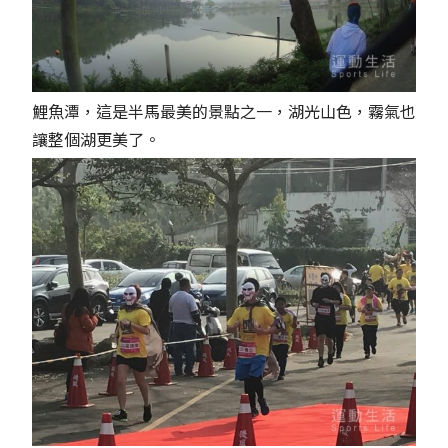
鯉魚潭，這是半馬最美的景點之一，湖光山色，霧氣也
讓整個湖更美了。