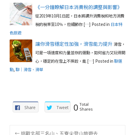
《一分鐘瞭解日本消費稅的調整與影響》
從2019年10月1日起，日本將調升消費稅和地方消費
稅的稅率至10％，但細節你 […]
Posted in
日本特
色旅遊
讓你滑雪穩定性加強，滑雪能力提升
滑雪，
可是一項速度和力量並存的運動，如何省力又玩得開
心，穩定的在雪上不摔跤，能 […]
Posted in
聊運
動
,
聊｜滑雪、滑草
0
Total
Share
Tweet
Shares
←
挑戰北部三名山、五寮尖登山旅遊去