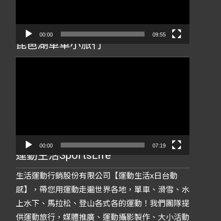
器
00:00
09:55
琵琶湖單車小旅行
視
訊
播
放
器
00:00
07:19
運動生活SportsLife
生活運動行銷股份有限公司【運動生活x日台動
感】，帶您用運動走遍世界各地，單車、滑雪、水
上水下、馬拉松、登山各式各的運動！我們團隊提
供運動旅行，媒體推廣、運動攝影製作、大小活動