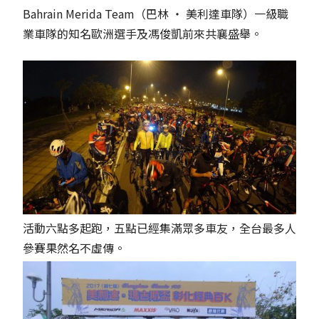
Bahrain Merida Team（巴林 ‧ 美利達車隊）一級職
業車隊的知名歐洲選手及馮俊凱前來共襄盛舉。
活動六點多起跑，五點已經集滿眾多車友，全台最多人
參賽果然名不虛傳。