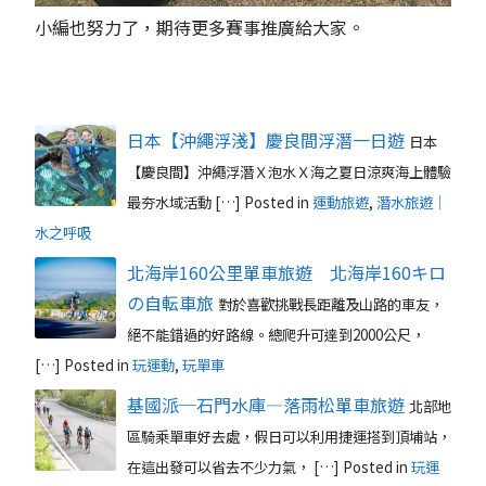
小編也努力了，期待更多賽事推廣給大家。
日本【沖繩浮淺】慶良間浮潛一日遊
日本
【慶良間】沖繩浮潛Ｘ泡水Ｘ海之夏日涼爽海上體驗
最夯水域活動 […]
Posted in
運動旅遊
,
潛水旅遊｜
水之呼吸
北海岸160公里單車旅遊 北海岸160キロ
の自転車旅
對於喜歡挑戰長距離及山路的車友，
絕不能錯過的好路線。總爬升可達到2000公尺，
[…]
Posted in
玩運動
,
玩單車
基國派─石門水庫—落雨松單車旅遊
北部地
區騎乘單車好去處，假日可以利用捷運搭到頂埔站，
在這出發可以省去不少力氣， […]
Posted in
玩運