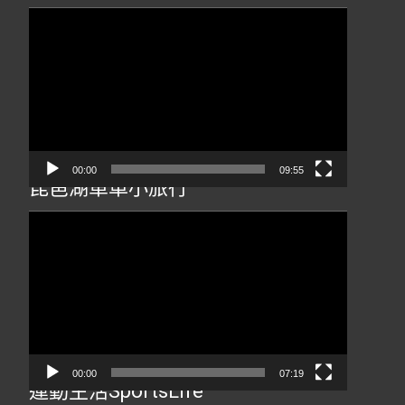
視
訊
播
放
器
00:00
09:55
琵琶湖單車小旅行
視
訊
播
放
器
00:00
07:19
運動生活SportsLife