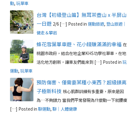
動
,
玩單車
台灣【初級登山篇】無耳茶壺山 x 半屏山
一日遊
2/6 […]
Posted in
運動旅遊
,
登山旅遊｜
健走＆攀岩
蜂花雪葉單車遊、花小錢賺滿滿的幸福
在
桃園市政府，結合在地企業KHS功學社單車，在地
活化地方創新，讓車友們能來到 […]
Posted in
玩
運動
,
玩單車
預防傷害、僅需要某種小東西？超級鎂离
子極新科技
核心肌群訓練有多重要，原來是因
為…不夠鎂力 當我們平常發現為什麼動一下就腰痠
[…]
Posted in
聊運動
,
聊｜人體健康