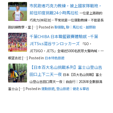
市民跑者巧克力教練，披上國家隊戰袍，
前往印度挑戰24小時馬拉松
一位愛上路跑的
巧克力(林冠汝)，平常就是一位運動教練，不管是長
跑訓練教學，室 […]
Posted in
聊運動
,
聊｜馬拉松、越野跑
千葉CHIBA 日本職籃觀賽體驗感 ~千葉
JETSv.s澀谷サンロッカーズ
「GO，
JETS!GO，JETS」全場近5000名民眾大聲吶喊，一
眼望去近 […]
Posted in
日本特色旅遊
【日本百大名山挑戰系列】富士山登山吉
田口上下二天一夜
日本【百大名山挑戰】富士
山登山吉田口兩天一夜｜自由行｜2026年全數額滿
富士山 […]
Posted in
運動旅遊
,
登山旅遊｜健走＆攀岩