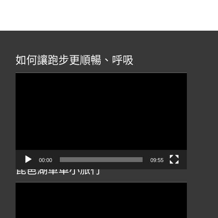
如何讓跑步更順暢、呼吸
視
訊
播
放
器
00:00
09:55
琵琶湖單車小旅行
視
訊
播