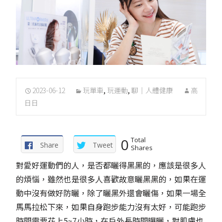
2023-06-12
玩單車
,
玩運動
,
聊｜人體健康
高
日日
0
Total
Share
Tweet
Shares
對愛好運動們的人，是否都曬得黑黑的，應該是很多人
的煩惱，雖然也是很多人喜歡故意曬黑黑的，如果在運
動中沒有做好防曬，除了曬黑外還會曬傷，如果一場全
馬馬拉松下來，如果自身跑步能力沒有太好，可能跑步
時間需要花上5~7小時，在戶外長時間曝曬，對肌膚也