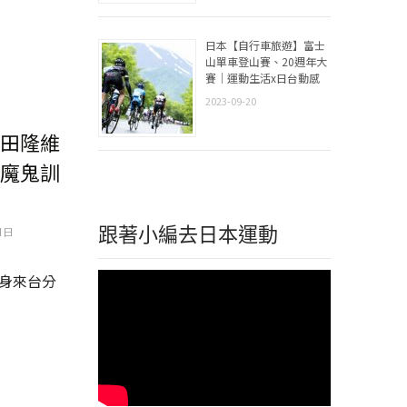
日本【自行車旅遊】富士
山單車登山賽、20週年大
賽｜運動生活x日台動感
2023-09-20
田隆維
魔鬼訓
日日
跟著小編去日本運動
身來台分