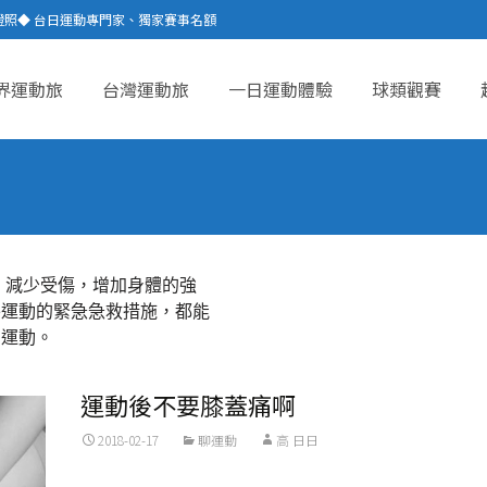
證照◆ 台日運動專門家、獨家賽事名額
界運動旅
台灣運動旅
一日運動體驗
球類觀賽
ent
，減少受傷，增加身體的強
外運動的緊急急救措施，都能
開運動。
運動後不要膝蓋痛啊
2018-02-17
聊運動
高 日日