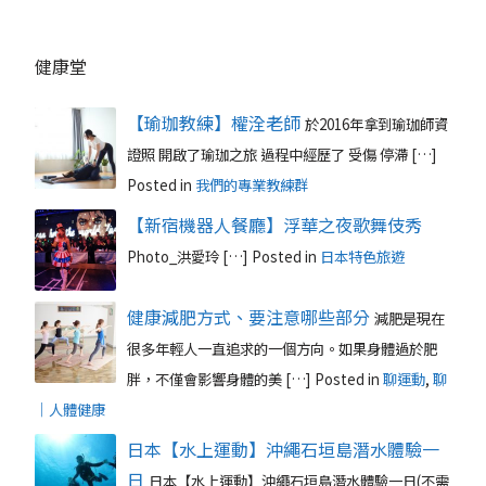
健康堂
【瑜珈教練】權洤老師
於2016年拿到瑜珈師資
證照 開啟了瑜珈之旅 過程中經歷了 受傷 停滯 […]
Posted in
我們的專業教練群
【新宿機器人餐廳】浮華之夜歌舞伎秀
Photo_洪愛玲 […]
Posted in
日本特色旅遊
健康減肥方式、要注意哪些部分
減肥是現在
很多年輕人一直追求的一個方向。如果身體過於肥
胖，不僅會影響身體的美 […]
Posted in
聊運動
,
聊
｜人體健康
日本【水上運動】沖繩石垣島潛水體驗一
日
日本【水上運動】沖繩石垣島潛水體驗一日(不需