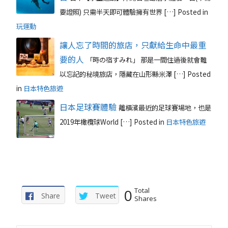
要證照) 只需半天即可體驗擁有世界 […]
Posted in
玩運動
讓人忘了時間的旅店，只獻給生命中最重
要的人
「時の宿すみれ」 那是一間住過後就會難
以忘記的秘境旅店，隱藏在山形縣米澤 […]
Posted
in
日本特色旅遊
日本足球賽體驗
離橫濱最近的足球賽場地，也是
2019年橄欖球World […]
Posted in
日本特色旅遊
0
Total
Share
Tweet
Shares