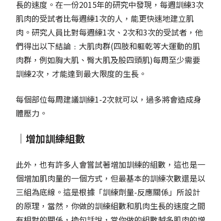
長的速度。在一份2015年的研究中發現，每週訓練3次
肌肉的受試者比每週練1次的人，能更快速地建立肌
肉。研究人員比對每週練1次、2次和3次的受試者，他
們得出以下結論﹕大肌肉群(四肢和軀乾等大運動的肌
肉群，例如胸大肌、臀大肌及股四頭肌)每周至少需要
訓練2次，才能達到最大限度的生長。
每個部位每周建議訓練1-2次就可以，過多將會造成身
體壓力。
｜增加訓練組數
此外，也有許多人會嘗試著增加訓練的組數，這也是一
個增加肌肉量的一個方式，但最基本的訓練次數還是以
三組為底線。這是根據「訓練劑量-反應關係」所設計
的原理，當然，你做的訓練組數和肌肉生長的速度之間
有相對的關係，換句話說，當你做的組數越多肌肉的增