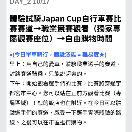
DAY_2 10/17
體驗試騎
Japan Cup
自行車賽比
賽賽道
→
職業競賽觀看（獨家專
屬觀賽座位）
→
自由購物時間
●(今日單車騎行，體驗淺能 = 難易度★)
早上：用自己的愛車，體驗職業選手的賽道。
封路賽道騎乘，只能說超爽的。
下午：開始觀看選手們的比賽，比賽將穿過宇
都宮市中心。您可以站在正前方觀看比賽（專
屬區域）！您的飯店也在附近。在今日可以體
驗選手們的賽道，感受一下選手實際體驗的路
線。之後可以在市區逛街購物。