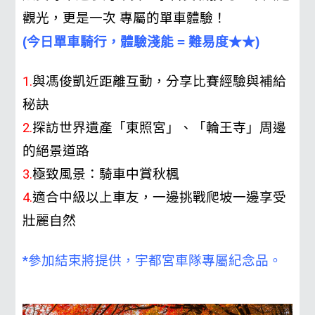
觀光，更是一次
專屬的單車體驗
！
(今日單車騎行，體驗淺能 = 難易度
★
★
)
1.
與馮俊凱近距離互動，分享比賽經驗與補給
秘訣
2.
探訪世界遺產「東照宮」、「輪王寺」周邊
的絕景道路
3.
極致風景：騎車中賞秋楓
4.
適合中級以上車友，一邊挑戰爬坡一邊享受
壯麗自然
*參加結束將提供，宇都宮車隊專屬紀念品。