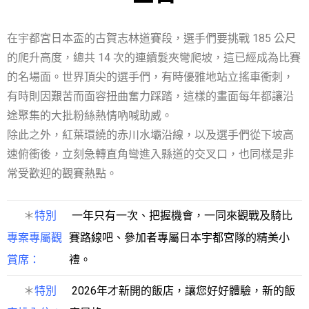
在宇都宮日本盃的古賀志林道賽段，選手們要挑戰 185 公尺
的爬升高度，總共 14 次的連續髮夾彎爬坡，這已經成為比賽
的名場面。世界頂尖的選手們，有時優雅地站立搖車衝刺，
有時則因艱苦而面容扭曲奮力踩踏，這樣的畫面每年都讓沿
途聚集的大批粉絲熱情吶喊助威。
除此之外，紅葉環繞的赤川水壩沿線，以及選手們從下坡高
速俯衝後，立刻急轉直角彎進入縣道的交叉口，也同樣是非
常受歡迎的觀賽熱點。
＊
特別
一年只有一次、把握機會，一同來觀戰及騎比
專案專屬觀
賽路線吧、參加者專屬日本宇都宮隊的精美小
賞席：
禮。
＊
特別
2026年才新開的飯店，讓您好好體驗，新的飯