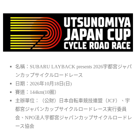
名稱：SUBARU LAYBACK presents 2026宇都宮ジャパ
ンカップサイクルロードレース
日期：2026年10月18日(日)
賽道：144km(10圈）
主辦單位：（公財）日本自転車競技連盟（JCF）、宇
都宮ジャパンカップサイクルロードレース実行委員
会、NPO法人宇都宮ジャパンカップサイクルロードレ
ース協会