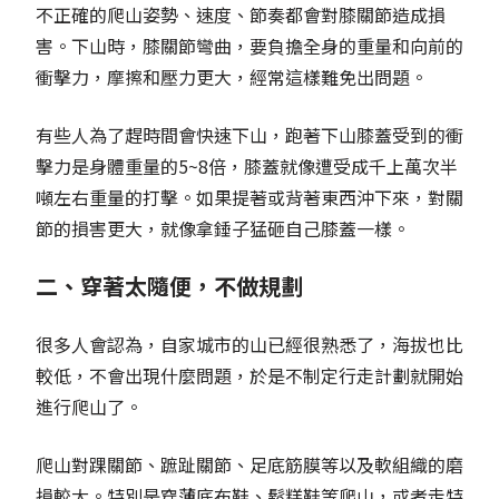
不正確的爬山姿勢、速度、節奏都會對膝關節造成損
害。下山時，膝關節彎曲，要負擔全身的重量和向前的
衝擊力，摩擦和壓力更大，經常這樣難免出問題。
有些人為了趕時間會快速下山，跑著下山膝蓋受到的衝
擊力是身體重量的5~8倍，膝蓋就像遭受成千上萬次半
噸左右重量的打擊。如果提著或背著東西沖下來，對關
節的損害更大，就像拿錘子猛砸自己膝蓋一樣。
二、穿著太隨便，不做規劃
很多人會認為，自家城市的山已經很熟悉了，海拔也比
較低，不會出現什麼問題，於是不制定行走計劃就開始
進行爬山了。
爬山對踝關節、蹠趾關節、足底筋膜等以及軟組織的磨
損較大。特別是穿薄底布鞋、鬆糕鞋等爬山，或者走特