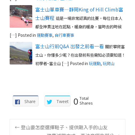
富士山單車賽—靜岡King of Hill Climb富
士山賽程
這是一場非常認真的比賽，每位日本人
都全神貫注地在起點，暖身的暖身，當時去的時候
[…]
Posted in
運動賽事
,
自行車賽事
富士山行前Q&A 出發之前看一看
關於攀爬富
士山，你懂多少呢？在出發前有些需知必須要知道！
初學者~富士山 […]
Posted in
玩運動
,
玩爬山
0
Total
Share
Tweet
Shares
Post
←
登山要怎麼選擇鞋子、提供剛入手的山友