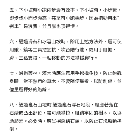
五、下小坡時小跑兩步最有效率。下小坡時，小步緊，
即步伐小而步頻高，甚至可小跑幾步，因為把勁用來”
剎車”是浪費，並且腳也頂得慌。
六、通過滑苔和冰雪山坡時，除用上述方法外，還可使
用鍬、鎬等工具挖掘抗、坎台階行進，或用手腳摳、
蹬、三點支撐、一點移動的方法攀援爬行。
七、通過叢林，灌木時應注意用手撥擋樹枝，防止鉤戳
身體，對不熟悉的草木，不要隨便攀折，以防刺傷，並
儘量選擇好的路線。
八、通過亂石山地時;通過亂石浮石地段，腳應著落在
石縫或凸出部位，盡可能攀拉，腳踏牢固的樹木，以協
助爬進。必要時，應試探踩踏石頭，以防止石塊鬆動摔
倒。