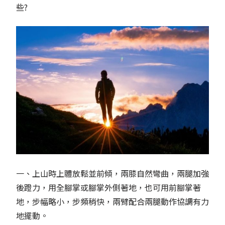
些?
一、上山時上體放鬆並前傾，兩膝自然彎曲，兩腿加強
後蹬力，用全腳掌或腳掌外側著地，也可用前腳掌著
地，步幅略小，步頻稍快，兩臂配合兩腿動作協調有力
地擺動。