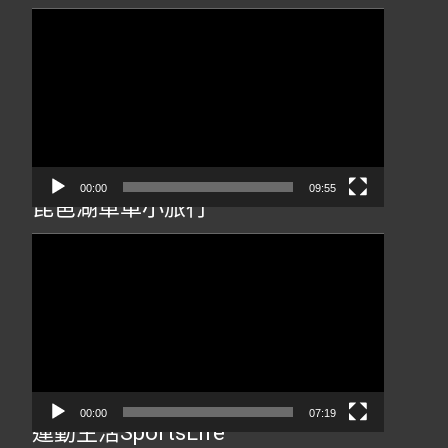
視
訊
播
放
器
00:00
09:55
琵琶湖單車小旅行
視
訊
播
放
器
00:00
07:19
運動生活SportsLife