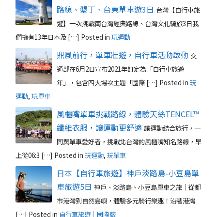
路線、墾丁、台東單車遊3日
台灣【自行車旅
遊】一次挑戰南台灣經典路線、台灣文化騎旅3日我
們擁有13年日本及 […]
Posted in
玩運動
鼎風前行，單車壯遊，自行車活動啟動
交
通部在6月2日宣布2021年訂定為「自行車旅遊
年」，包含四大場次主題「國際 […]
Posted in
玩
運動
,
玩單車
風櫃嘴單車挑戰路線，體驗天絲TENCEL™
纖維衣服，讓運動更舒適
讓運動結合旅行，一
同與單車愛好者，挑戰北台灣的風櫃嘴知名路線，早
上從06:3 […]
Posted in
玩運動
,
玩單車
日本【自行車旅遊】神戶淡路島-小豆島單
車旅遊5日
神戶、淡路島、小豆島單車之旅｜從都
市港灣到自然島嶼，體驗多元騎行樂趣！沿著港灣
[…]
Posted in
自行車旅遊｜國際版