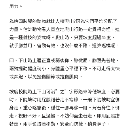
用力。
為啥四肢腿的動物就比人擅爬山?因為它們平均分配了
力量。估計動物看人直立地爬山行路一定覺得奇怪，這
是一種雜技的姿式呀。爬山時，只要坡度超過45度，
就手腳並用，省勁有效，也沒什麼不雅，還算返樸呢。
四、下山時上體正直或稍後仰，膝微屈，腳跟先著地，
兩臂擺動幅度稍小，身體重心平穩下移。不可走得太快
或奔跑，以免挫傷關節或拉傷肌肉。
坡度較陡時上下山可沿”之”字形路來降低坡度。必要
時，下陡坡時用屁股蹭著走不寒磣。一般下陡坡時宜側
身走，重心略靠後，穩住一腳再移一腳。背著身往下倒
走，視野不好，且過慢。不妨仰面坐著走，即用屁股蹭
著走，兩手也撐著移動，安全而快捷，稍費褲子。