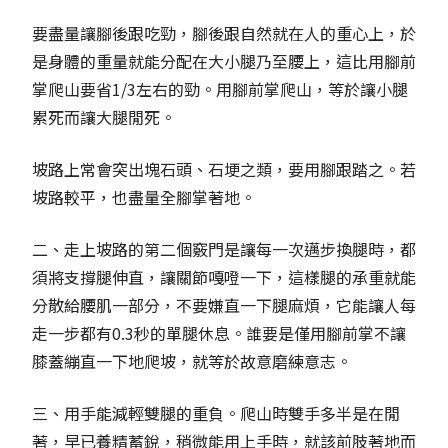
要盡量讓腳後跟吃勁，腳後跟自然就在人的重心上，於
是身體的重量就能分配在大小腿乃至腰上，這比用腳前
掌爬山要省1/3左右的勁。用腳前掌爬山，等於讓小腿
累死而讓大腿閒死。
坡路上常會突出塊石頭、石埂之類，要用腳跟踏之。若
坡路較平，也盡量全腳掌著地。
二、走上坡路的第二個竅門是讓每一次邁步換腿時，都
須將支撐腿伸直，讓關節嘎噔一下，這樣腿的承重就能
分散給腰肌一部分，不要嫌直一下腿麻煩，它能讓人每
走一步都有0.3秒的單腿休息。誰要是僅用腳前掌不讓
膝蓋繃直一下地爬坡，就等於故意磨練意志。
三、用手能減輕雙腿的重負。爬山時雙手多半是在閒
著，早已養精蓄銳，稍微能用上手時，就該前肢著地而