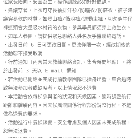
位家長陪同・安全為主，操作訓練必須好好聽課。
・建議穿著，上衣可穿長袖排汗衫/防曬衣/防磨衣，褲子建
議穿易乾的材質，如登山褲/衝浪褲/運動束褲，切勿穿牛仔
褲這類會大量吸水材質的衣物，參與學員都須穿上救生衣。
・如單人參團，請提供緊急聯絡人姓名及手機聯絡電話。
・出發日前 6 日可更改日期。更改僅限一次，經改期後的
活動恕不接受取消
・行前通知（內含當天教練聯絡資訊、集合時間地點），將
於出發前 3 天以 E-mail 通知
・若活動已開始並完成行前教學團隊已操舟出發，集合逾時
致無法參加者或缺席者，以上情況恕不退費
・本活動會依每梯參與者的狀況和天候因素，適時調整航行
距離和體驗內容。因天候風浪關係行程部份調整行程，不能
做為退費的要求。
・活動進行中氣候驟變、安全考慮及個人因素未完成航程，
恕無法退費。