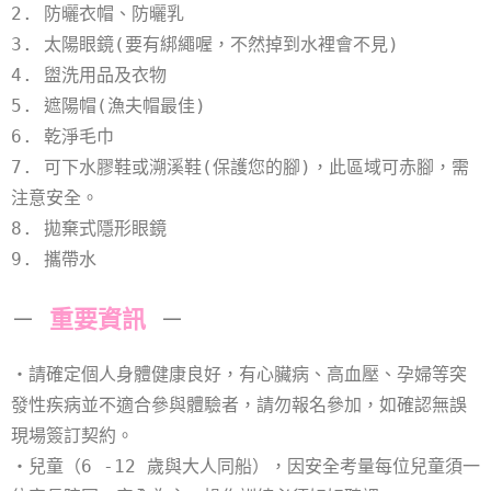
2. 防曬衣帽、防曬乳
3. 太陽眼鏡(要有綁繩喔，不然掉到水裡會不見)
4. 盥洗用品及衣物
5. 遮陽帽(漁夫帽最佳)
6. 乾淨毛巾
7. 可下水膠鞋或溯溪鞋(保護您的腳)，此區域可赤腳，需
注意安全。
8. 拋棄式隱形眼鏡
9. 攜帶水
－
重要資訊
－
・請確定個人身體健康良好，有心臟病、高血壓、孕婦等突
發性疾病並不適合參與體驗者，請勿報名參加，如確認無誤
現場簽訂契約。
・兒童（6 -12 歲與大人同船），因安全考量每位兒童須一