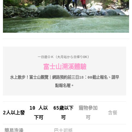
一日遊ＯＫ（大月站から日帰りOK) 
富士山溯溪體驗
水上散步！富士山觀覽｜
網路預約前三日18：00截止報名、請早
點報名喔。
10 人以
65歲以下
寵物參加
2人以上發
含餐
下可
可
可
簡易洗澡
巴士可抵