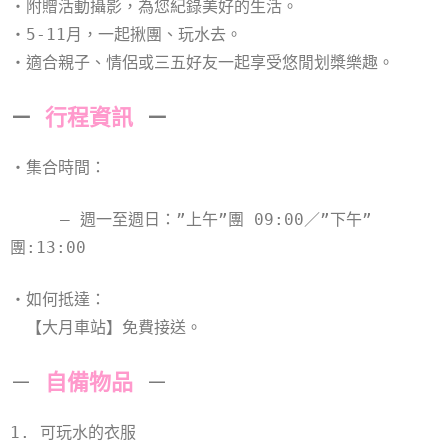
・附贈活動攝影，為您紀錄美好的生活。
・5-11月，一起揪團、玩水去。
・適合親子、情侶或三五好友一起享受悠閒划槳樂趣。
－
行程資訊
－
・集合時間：
– 週一至週日：”上午”團 09:00／”下午”
團:13:00
・如何抵達：
【大月車站】免費接送。
－
自備物品
－
1. 可玩水的衣服