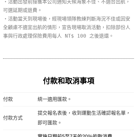
・活動出發前接獲本公司通知天候海象不佳、不適合出航，
可選延期或退費。
・活動當天到現場後，經現場領隊教練判斷海況不佳或因安
全顧慮不適宜出航的情形，宣告現場取消活動，扣除部份人
事與行政處理保險費用每人 NT$ 100 之後退還。
付款和取消事項
付款
統一適用匯款。
提交報名表後，收到運動生活確認報名單，
付款方式
即可匯款。
實施日期前5至7天的20％的取消費