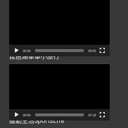
視
訊
播
放
器
00:00
09:55
琵琶湖單車小旅行
視
訊
播
放
器
00:00
07:19
運動生活SportsLife