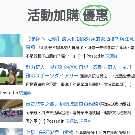
活動加購
優惠
【健身 × 酒精】最大化訓練效果的飲酒技巧與注意
事項
「明明好不容易努力健身了，可是一去聚會喝了啤酒，是
不是就長不出肌肉了呢……」 […]
Posted in
玩運動
耐力奇人─星飛雅的運動日記 忍耐力奇人ー星飛
雅のスポーツダイアリー
運動女孩成員之一，是熱愛參加
運動賽事的星飛雅，最拿手的是單車及路跑，尤其單車部 […]
Posted in
玩運動
軍史航空之旅之桃園城鄉單車約騎
運動生活與功學社一
同舉辦，用單車活動起跑，漫騎單車遊桃園，健康文化體驗桃
園的軍 […]
Posted in
玩運動
,
玩單車
七星山夢幻湖登山步道
台北美景登山地方在哪呢?陽明山