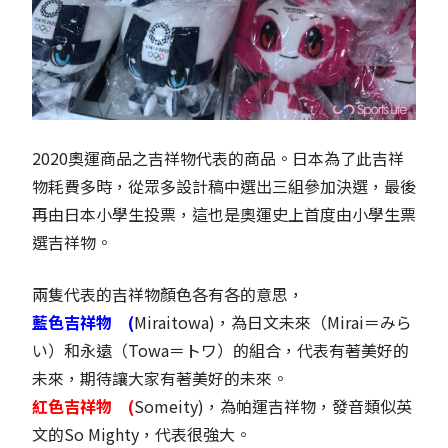
2020奧運商品之吉祥物代表的商品。日本為了此吉祥
物耗費多時，從眾多設計稿中選出三組參加決選，最後
再由日本小學生投票，這也是奧運史上首度由小學生票
選吉祥物。
兩隻代表的吉祥物顏色各有各的意思，
藍色吉祥物 (
Miraitowa)，為日文未來（Mirai＝みら
い）和永遠（Towa＝トワ）的組合，代表有著美好的
未來，期待讓大家有著美好的未來。
紅色吉祥物 (
Someity)，為帕運吉祥物，發音類似英
文的So Mighty，代表很強大。