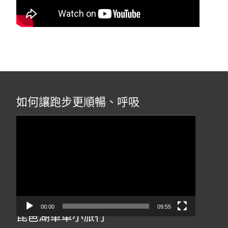
如何讓跑步更順暢、呼吸
視
訊
播
放
器
00:00
09:55
琵琶湖單車小旅行