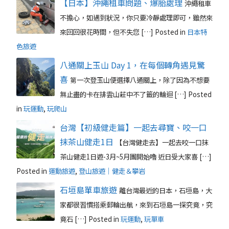
【日本】沖繩租車問題、爆胎處理
沖繩租車
不擔心，如遇到狀況，你只要冷靜處理即可，雖然來
來回回很花時間，但不失您 […]
Posted in
日本特
色旅遊
八通關上玉山 Day 1，在每個轉角遇見驚
喜
第一次登玉山便選擇八通關上，除了因為不想要
無止盡的卡在排雲山莊中不了籤的輪迴 […]
Posted
in
玩運動
,
玩爬山
台灣【初級健走篇】一起去尋寶、咬一口
抹茶山健走1日
【台灣健走去】一起去咬一口抹
茶山健走1日遊-3月~5月團開始嚕 近日受大家喜 […]
Posted in
運動旅遊
,
登山旅遊｜健走＆攀岩
石垣島單車旅遊
離台灣最近的日本，石垣島，大
家都很習慣搭乘郵輪出航，來到石垣島一探究竟，究
竟石 […]
Posted in
玩運動
,
玩單車