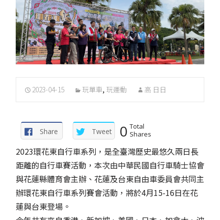
2023-04-15
玩單車
,
玩運動
高 日日
0
Total
Share
Tweet
Shares
2023環花東自行車系列，是全臺灣歷史最悠久兩日長
距離的自行車賽活動，本次由中華民國自行車騎士協會
與花蓮縣體育會主辦、花蓮及台東自由車委員會共同主
辦環花東自行車系列賽會活動，將於4月15-16日在花
蓮與台東登場。
今年共有來自香港、新加坡、美國、日本、加拿大、波