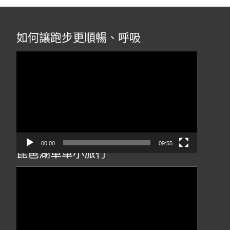
如何讓跑步更順暢、呼吸
視
訊
播
放
器
00:00
09:55
琵琶湖單車小旅行
視
訊
播
放