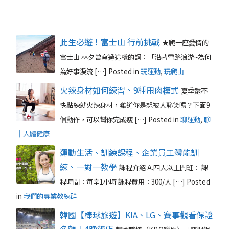
此生必遊！富士山 行前挑戰
★爬一座愛情的
富士山 林夕曾寫過這樣的詞：「沿著雪路浪游~為何
為好事淚流 […]
Posted in
玩運動
,
玩爬山
火辣身材如何練習、9種甩肉模式
夏季還不
快點練就火辣身材，難道你是想被人恥笑嗎？下面9
個動作，可以幫你完成瘦 […]
Posted in
聊運動
,
聊
｜人體健康
運動生活、訓練課程、企業員工體能訓
練、一對一教學
課程介紹 A.四人以上開班： 課
程時間：每堂1小時 課程費用：300/人 […]
Posted
in
我們的專業教練群
韓國【棒球旅遊】KIA、LG、賽事觀看保證
名額＋4晚飯店