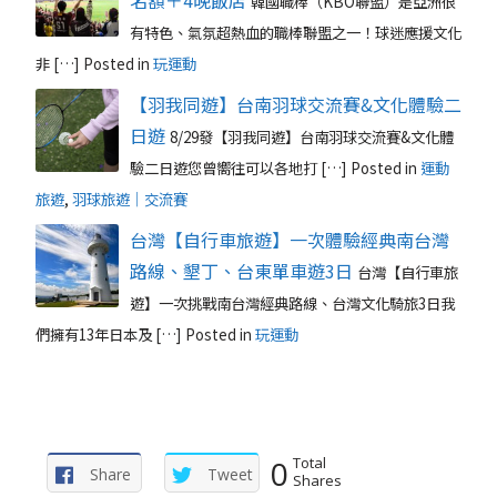
韓國職棒（KBO聯盟）是亞洲很
有特色、氣氛超熱血的職棒聯盟之一！球迷應援文化
非 […]
Posted in
玩運動
【羽我同遊】台南羽球交流賽&文化體驗二
日遊
8/29發【羽我同遊】台南羽球交流賽&文化體
驗二日遊您曾嚮往可以各地打 […]
Posted in
運動
旅遊
,
羽球旅遊｜交流賽
台灣【自行車旅遊】一次體驗經典南台灣
路線、墾丁、台東單車遊3日
台灣【自行車旅
遊】一次挑戰南台灣經典路線、台灣文化騎旅3日我
們擁有13年日本及 […]
Posted in
玩運動
0
Total
Share
Tweet
Shares