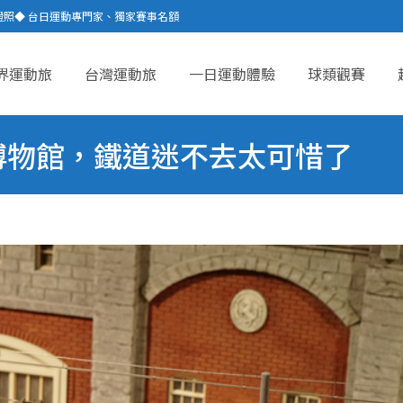
證照◆ 台日運動專門家、獨家賽事名額
界運動旅
台灣運動旅
一日運動體驗
球類觀賽
ent
博物館，鐵道迷不去太可惜了