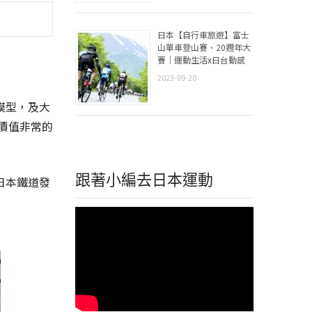
日本【自行車旅遊】富士
山單車登山賽、20週年大
賽｜運動生活x日台動感
2023-09-20
模型，及大
價值非常的
跟著小編去日本運動
日本鐵道發