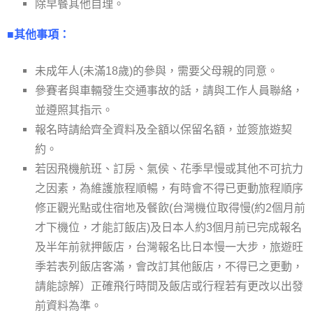
除早餐其他自理。
■其他事項：
未成年人(未滿18歲)的參與，需要父母親的同意。
參賽者與車輛發生交通事故的話，請與工作人員聯絡，
並遵照其指示。
報名時請給齊全資料及全額以保留名額，並簽旅遊契
約。
若因飛機航班、訂房、氣侯、花季早慢或其他不可抗力
之因素，為維護旅程順暢，有時會不得已更動旅程順序
修正觀光點或住宿地及餐飲(台灣機位取得慢(約2個月前
才下機位，才能訂飯店)及日本人約3個月前已完成報名
及半年前就押飯店，台灣報名比日本慢一大步，旅遊旺
季若表列飯店客滿，會改訂其他飯店，不得已之更動，
請能諒解）正確飛行時間及飯店或行程若有更改以出發
前資料為準。