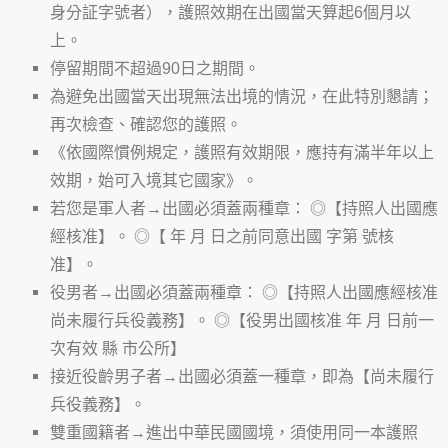
身分証字號者），護照效期在出國當天算起6個月以
上。
停留期間不超過90日之期間。
為避免出國當天出現無法出境的情況，在此特別懇請；
再次檢查、確認您的護照。
《依國際慣例規定，護照有效期限，應持有滿半年以上
效期，始可入境其它國家》。
若您是軍人者→出國必須蓋兩種章： ◎【持照人出國應
經核准】。 ◎【 年 月 日之前同意出國 字第 號核
准】。
役男者→出國必須蓋兩種章： ◎【持照人出國應經核准
尚未履行兵役義務】。 ◎【役男出國核准 年 月 日前一
次有效 縣 市公所】
接近役齡男子者→出國必須蓋一種章，即為【尚未履行
兵役義務】。
雙重國籍者→進出中華民國國境，須使用同一本護照