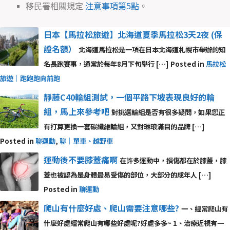
移民署相關規定
注意事項第5點
。
日本【馬拉松旅遊】北海道夏季馬拉松3天2夜 (保
證名額）
北海道馬拉松是一項在日本北海道札幌市舉辦的知
名長跑賽事，通常於每年8月下旬舉行 […]
Posted in
馬拉松
旅遊｜跑跑跑向前跑
靜藤C40輪組測試，一個平路下坡表現良好的輪
組，馬上來參考吧
對挑選輪組是否有很多疑問，如果您正
有打算更換一套碳纖維輪組，又對琳琅滿目的品牌 […]
Posted in
聊運動
,
聊｜單車、越野車
運動後不要膝蓋痛啊
在許多運動中，損傷都在於膝蓋，膝
蓋也被認為是身體最易受傷的部位，大部分的成年人 […]
Posted in
聊運動
爬山有什麼好處、爬山需要注意哪些?
一、經常爬山有
什麼好處經常爬山有哪些好處呢?好處多多~ 1、治療近視有一