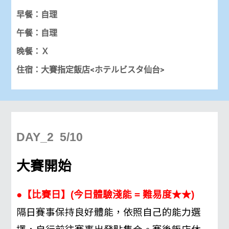
早餐：自理
午餐：自理
晚餐：Ｘ
住宿：大賽
指定
飯店
<ホテルビスタ仙台>
DAY_2 5/10
大賽開始
●【比賽日】(今日體驗淺能 = 難易度★★)
隔日賽事保持良好體能，依照自己的能力選
擇，自行前往賽事出發點集合。
賽後飯店休