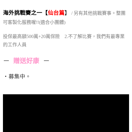
海外挑戰賽之一【
仙台篇
】
/ 另有其他挑戰賽事。整團
可客製化服務喔!!
(適合小團體)
投保最高額500萬+20萬保險 2.不了解比賽，我們有最專業
的工作人員
－
贈送好康
－
・募集中。