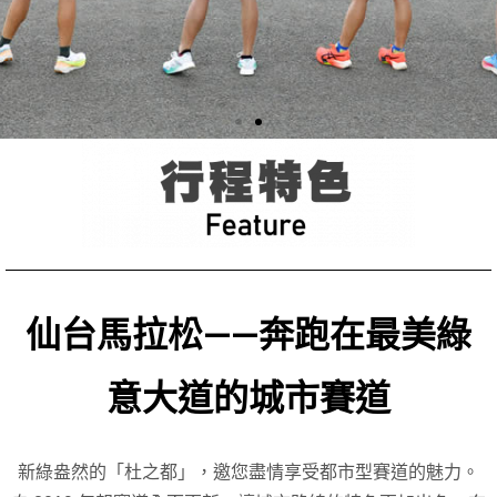
仙台馬拉松——奔跑在最美綠
意大道的城市賽道
新綠盎然的「杜之都」，邀您盡情享受都市型賽道的魅力。