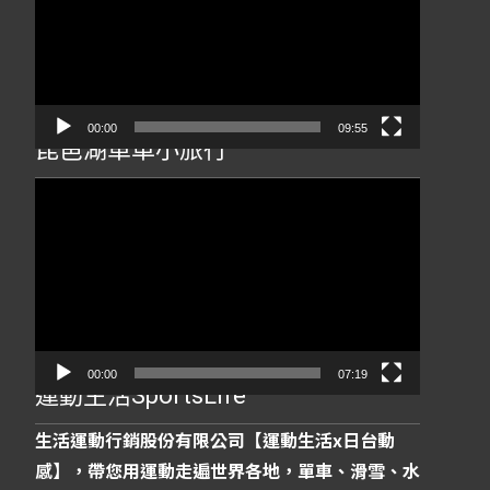
播
放
器
00:00
09:55
琵琶湖單車小旅行
視
訊
播
放
器
00:00
07:19
運動生活SportsLife
生活運動行銷股份有限公司【運動生活x日台動
感】，帶您用運動走遍世界各地，單車、滑雪、水