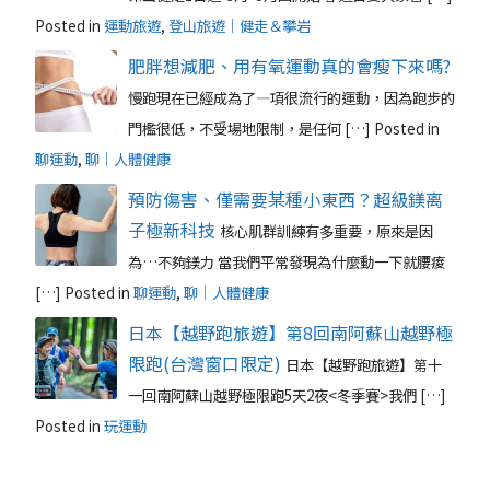
Posted in
運動旅遊
,
登山旅遊｜健走＆攀岩
肥胖想減肥、用有氧運動真的會瘦下來嗎?
慢跑現在已經成為了—項很流行的運動，因為跑步的
門檻很低，不受場地限制，是任何 […]
Posted in
聊運動
,
聊｜人體健康
預防傷害、僅需要某種小東西？超級鎂离
子極新科技
核心肌群訓練有多重要，原來是因
為…不夠鎂力 當我們平常發現為什麼動一下就腰痠
[…]
Posted in
聊運動
,
聊｜人體健康
日本【越野跑旅遊】第8回南阿蘇山越野極
限跑(台灣窗口限定)
日本【越野跑旅遊】第十
一回南阿蘇山越野極限跑5天2夜<冬季賽>我們 […]
Posted in
玩運動