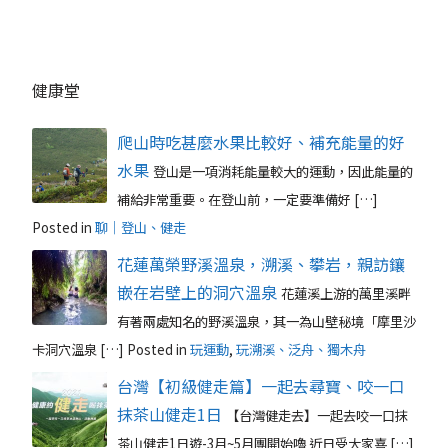
健康堂
爬山時吃甚麼水果比較好、補充能量的好
水果
登山是一項消耗能量較大的運動，因此能量的
補給非常重要。在登山前，一定要準備好 […]
Posted in
聊｜登山、健走
花蓮萬榮野溪溫泉，溯溪、攀岩，親訪鑲
嵌在岩壁上的洞穴溫泉
花蓮溪上游的萬里溪畔
有著兩處知名的野溪溫泉，其一為山壁秘境「摩里沙
卡洞穴溫泉 […]
Posted in
玩運動
,
玩溯溪、泛舟、獨木舟
台灣【初級健走篇】一起去尋寶、咬一口
抹茶山健走1日
【台灣健走去】一起去咬一口抹
茶山健走1日遊-3月~5月團開始嚕 近日受大家喜 […]