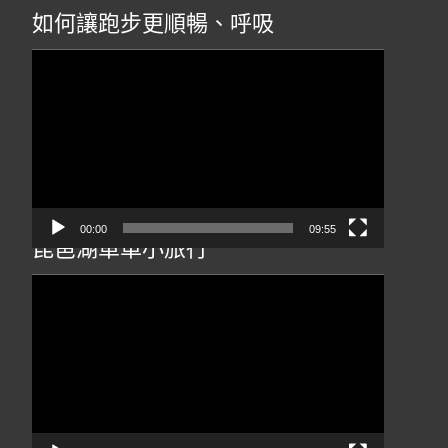
如何讓跑步更順暢、呼吸
視
訊
播
放
器
00:00
09:55
琵琶湖單車小旅行
視
訊
播
放
器