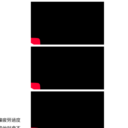
讓疲勞過度
摩他就會不