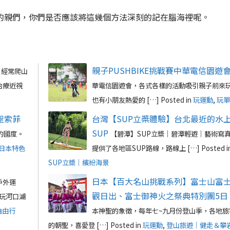
的親們，你們是否應該將這幾個方法深刻的記在腦海裡呢。
親子PUSHBIKE挑戰賽中華電信園遊
、經常爬山
治療近視
華電信園遊會，各式各樣的活動吸引親子前來
也有小朋友熱愛的 […]
Posted in
玩運動
,
玩單
聖索菲
台灣【SUP立槳體驗】台北最近的水
SUP
的國度。
【碧潭】SUP立槳｜碧潭輕遊｜藝術寫
日本特色
提供了各地區SUP路線，路線上 […]
Posted i
SUP立槳｜繽紛海景
日本【百大名山挑戰系列】富士山富
戶外運
觀日出、富士御神火之祭典特別團5日
玩河口湖
自由行
本神聖的象徵，每年七~九月份登山季，各地旅
的朝聖，喜愛登 […]
Posted in
玩運動
,
登山旅遊｜健走＆攀