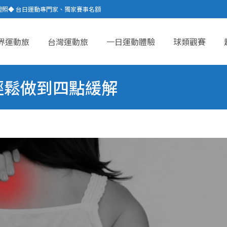
證照◆ 台日運動專門家、獨家賽事名額
界運動旅
台灣運動旅
一日運動體驗
球類觀賽
ent
輕鬆做到四點緩解