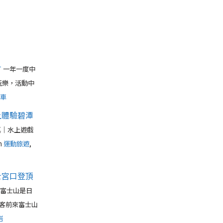
會
一年一度中
玩樂，活動中
車
上體驗碧潭
真｜水上遊戲
n
運動旅遊
,
士宮口登頂
富士山是日
客前來富士山
岩