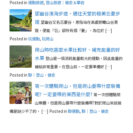
Posted in
運動旅遊
,
登山旅遊｜健走＆攀岩
望幽谷濱海步道、通往天堂的極美忘憂步
道
望幽谷又名忘憂谷，意指站在高處俯瞰山谷景
致，便能「忘」卻所有煩「憂」，為位於 […]
Posted in
玩運動
,
玩爬山
爬山時吃甚麼水果比較好、補充能量的好
水果
登山是一項消耗能量較大的運動，因此能量的
補給非常重要。在登山前，一定要準備好 […]
Posted in
聊｜登山、健走
第一次體驗爬山，但是爬山要帶什麼裝備
呢? 一定要帶的東西是什麼?
第一次想體驗爬
山樂趣，但是爬山要帶什麼裝備啊?對於爬山來說裝
備是缺少不了的， […]
Posted in
聊運動
,
聊｜登山、健走