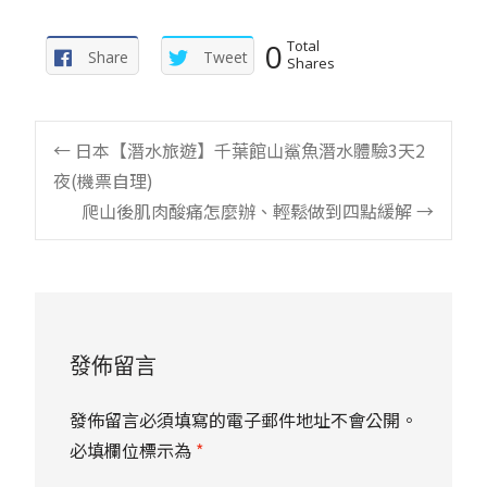
0
Total
Share
Tweet
Shares
Post
←
日本【潛水旅遊】千葉館山鯊魚潛水體驗3天2
夜(機票自理)
navigation
爬山後肌肉酸痛怎麼辦、輕鬆做到四點緩解
→
發佈留言
發佈留言必須填寫的電子郵件地址不會公開。
必填欄位標示為
*