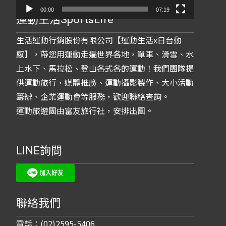
00:00
07:19
運動生活SportsLife
生活運動行銷股份有限公司【運動生活x日台動
感】，帶您用運動走遍世界各地，單車、滑雪、水
上水下、馬拉松、登山各式各的運動！我們團隊提
供運動旅行，媒體推廣、運動攝影製作、大小活動
籌辦、企業運動會等服務，歡迎聯絡查詢。
運動旅遊團由富友旅行社，安排出團。
LINE詢問
聯絡我們
電話：(02)2595-5406