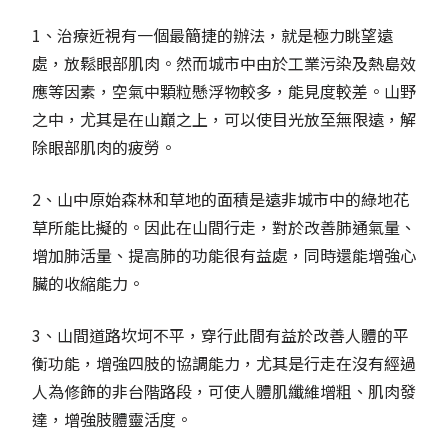
1、治療近視有一個最簡捷的辦法，就是極力眺望遠
處，放鬆眼部肌肉。然而城市中由於工業污染及熱島效
應等因素，空氣中顆粒懸浮物較多，能見度較差。山野
之中，尤其是在山巔之上，可以使目光放至無限遠，解
除眼部肌肉的疲勞。
2、山中原始森林和草地的面積是遠非城市中的綠地花
草所能比擬的。因此在山間行走，對於改善肺通氣量、
增加肺活量、提高肺的功能很有益處，同時還能增強心
臟的收縮能力。
3、山間道路坎坷不平，穿行此間有益於改善人體的平
衡功能，增強四肢的協調能力，尤其是行走在沒有經過
人為修飾的非台階路段，可使人體肌纖維增粗、肌肉發
達，增強肢體靈活度。