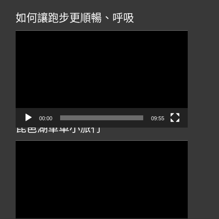
如何讓跑步更順暢、呼吸
視
訊
播
放
器
00:00
09:55
琵琶湖單車小旅行
視
訊
播
放
器