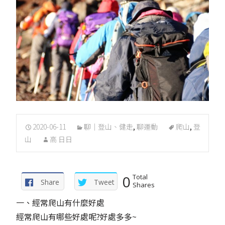
2020-06-11
聊｜登山、健走
,
聊運動
爬山
,
登
山
高 日日
0
Total
Share
Tweet
Shares
一、經常爬山有什麼好處
經常爬山有哪些好處呢?好處多多~