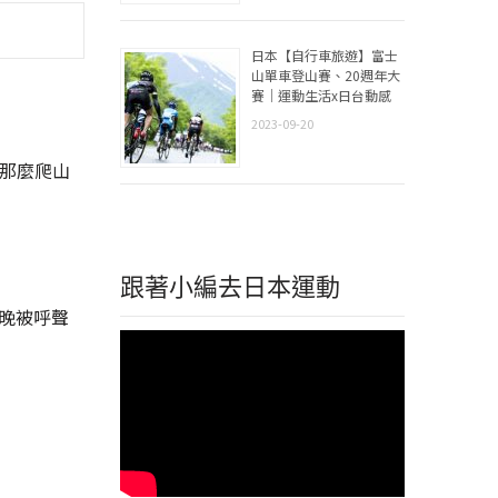
日本【自行車旅遊】富士
山單車登山賽、20週年大
賽｜運動生活x日台動感
2023-09-20
那麼爬山
跟著小編去日本運動
晚被呼聲