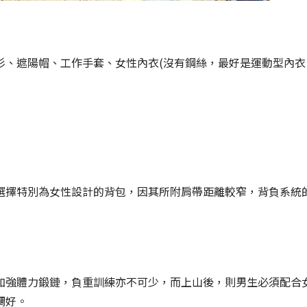
衫、遮陽帽、工作手套、女性內衣(沒有鋼絲，最好是運動型內衣
選擇特別為女性設計的背包，因其所附肩帶距離較窄，背負系統
加強體力鍛鏈，負重訓練亦不可少，而上山後，則男生必須配合
調好。