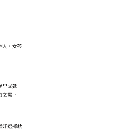
個人，女孩
提早或延
時之需。
最好選擇就