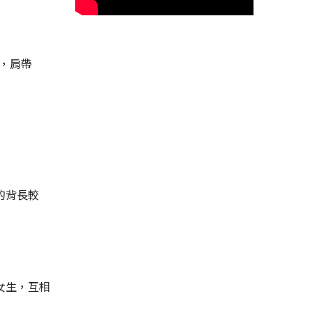
，肩帶
的背長較
女生，互相