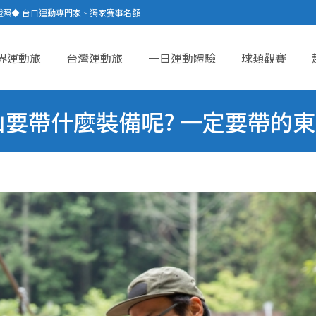
證照◆ 台日運動專門家、獨家賽事名額
界運動旅
台灣運動旅
一日運動體驗
球類觀賽
ent
要帶什麼裝備呢? 一定要帶的東