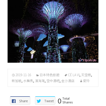
2019-11-16
日本特色旅遊
CÉ LA VI
,
天空樹
,
新加坡
,
水舞秀
,
濱海灣
,
空中酒吧
,
金沙酒店
愛玲
0
Total
Share
Tweet
Shares