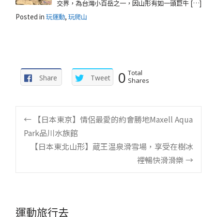
交界，為台灣小百岳之一，因山形有如一頭巨牛 […]
Posted in
玩運動
,
玩爬山
0
Total
Share
Tweet
Shares
Post
←
【日本東京】情侶最愛的約會勝地Maxell Aqua
Park品川水族館
navigation
【日本東北山形】蔵王温泉滑雪場，享受在樹冰
裡暢快滑滑樂
→
運動旅行去