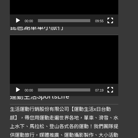
器
00:00
09:55
琵琶湖單車小旅行
視
訊
播
放
器
00:00
07:19
運動生活SportsLife
生活運動行銷股份有限公司【運動生活x日台動
感】，帶您用運動走遍世界各地，單車、滑雪、水
上水下、馬拉松、登山各式各的運動！我們團隊提
供運動旅行，媒體推廣、運動攝影製作、大小活動