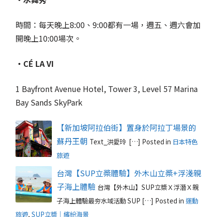
時間：每天晚上8:00、9:00都有一場，週五、週六會加
開晚上10:00場次。
‧CÉ LA VI
1 Bayfront Avenue Hotel, Tower 3, Level 57 Marina
Bay Sands SkyPark
【新加坡阿拉伯街】置身於阿拉丁場景的
蘇丹王朝
Text_洪愛玲 […]
Posted in
日本特色
旅遊
台灣【SUP立槳體驗】外木山立槳+浮淺親
子海上體驗
台灣【外木山】SUP立槳Ｘ浮潛Ｘ親
子海上體驗最夯水域活動 SUP […]
Posted in
運動
旅遊
,
SUP立槳｜繽紛海景