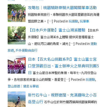
攻略包｜桃園騎跡樂騎大園闖關單車活動
桃園騎車微旅行，串聯桃園市大園區暨觀音區的海邊
暨田野之美。 […]
Posted in
玩運動
,
玩單車
【日本戶外運動】富士山溯溪體驗
【日本戶
外運動】富士山溯溪水上體驗 提供另壹種看富士
山、遊玩河口湖的角度。湖光 […]
Posted in
運動
旅遊
,
戶外運動自由行
日本【百大名山挑戰系列】富士山富士宮
口登頂觀日出、富士御神火之祭典特別團5
日
富士山是日本神聖的象徵，每年七~九月份登山
季，各地旅客前來富士山的朝聖，喜愛登 […]
Posted in
玩運動
,
登山旅遊｜健走＆攀岩
新竹石牛山，視野遼闊、充滿趣味之小百
岳登山行
石牛山位於新竹關西鎮與桃園復興鄉的