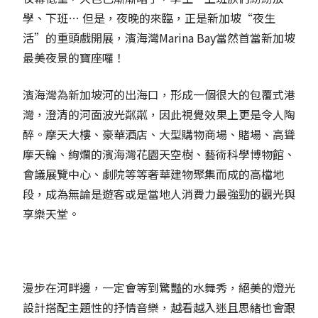
學、下班… 但是，夜晚的來臨，正是新加坡“夜生
活”的重頭戲開展，濱海灣Marina Bay當然首當新加坡
最美夜景的寶座囉！
濱海灣為新加坡河的出海口，形成一個很大的包覆式港
灣，澄清的河面波光粼粼，因此視覺效果上更是令人陶
醉。摩天大樓、豪華酒店、大型購物商場、賭場、高聳
摩天輪、絢爛的濱海灣花園天空樹、藝術科學博物館、
會議展覽中心、劇院等等奢華建物聚集而成的高檔地
段，成為無論是遊客或是當地人消費力最強勁的觀光與
享樂天堂。
漫步在河畔邊，一定會等到驚豔的水舞秀，絕美的燈光
設計搭配主題性的抒情音樂，越看越入迷且思緒也會跟