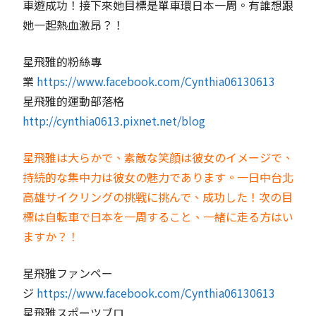
車遊成功！接下來她目
標是單車環日本一周。有誰想跟
她一起熱血激昂？！
星飛雅的粉絲專
業
https://www.facebook.com/Cynthia06130613
星飛雅的運動部落格
http://cynthia0613.pixnet.net/blog
星飛雅は大らかで、素敵な笑顔は彼女のイメージで、
持続的な集中力は彼女の魅力であります。一日中台北
高雄サイクリングの挑戦に挑んで、成功した！次の目
標は自転車で日本を一周すること、一緒に走る方はい
ますか？！
星飛雅ファンペー
ジ
https://www.facebook.com/Cynthia06130613
星飛雅スポーツブロ