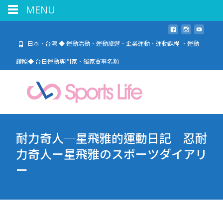
MENU
日本、台灣 ◆ 運動活動、運動旅遊、企業運動、運動課程 、運動
證照◆ 台日運動專門家、獨家賽事名額
耐力奇人─星飛雅的運動日記 忍耐
力奇人ー星飛雅のスポーツダイアリ
ー