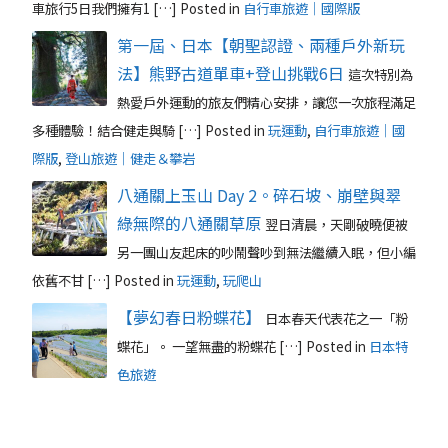
車旅行5日我們擁有1 […]
Posted in
自行車旅遊｜國際版
第一屆、日本【朝聖認證、兩種戶外新玩
法】熊野古道單車+登山挑戰6日
這次特別為
熱愛戶外運動的旅友們精心安排，讓您一次旅程滿足
多種體驗！結合健走與騎 […]
Posted in
玩運動
,
自行車旅遊｜國
際版
,
登山旅遊｜健走＆攀岩
八通關上玉山 Day 2。碎石坡、崩壁與翠
綠無際的八通關草原
翌日清晨，天剛破曉便被
另一團山友起床的吵鬧聲吵到無法繼續入眠，但小編
依舊不甘 […]
Posted in
玩運動
,
玩爬山
【夢幻春日粉蝶花】
日本春天代表花之一「粉
蝶花」。 一望無盡的粉蝶花 […]
Posted in
日本特
色旅遊