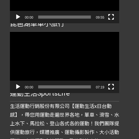
器
00:00
09:55
琵琶湖單車小旅行
視
訊
播
放
器
00:00
07:19
運動生活SportsLife
生活運動行銷股份有限公司【運動生活x日台動
感】，帶您用運動走遍世界各地，單車、滑雪、水
上水下、馬拉松、登山各式各的運動！我們團隊提
供運動旅行，媒體推廣、運動攝影製作、大小活動