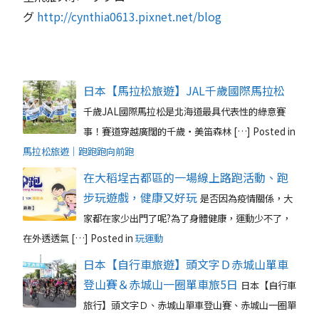
グ
http://cynthia0613.pixnet.net/blog
日本【馬拉松旅遊】JAL千歲國際馬拉松
千歲JAL國際馬拉松是北海道最具代表性的綠意賽
事！賽道穿越廣闊的千歲‧美笛森林 […]
Posted in
馬拉松旅遊｜跑跑跑向前跑
在大稻埕古都區的一場線上路跑活動、跑
步玩遊戲，健康又好玩
是否因為疫情關係，大
家都在家少出門了呢?為了身體健康，運動少不了，
在外透透氣 […]
Posted in
玩運動
日本【自行車旅遊】頭文字Ｄ赤城山單車
登山賽＆赤城山一圈單車旅5日
日本【自行車
旅行】頭文字Ｄ、赤城山單車登山賽、赤城山一圈單