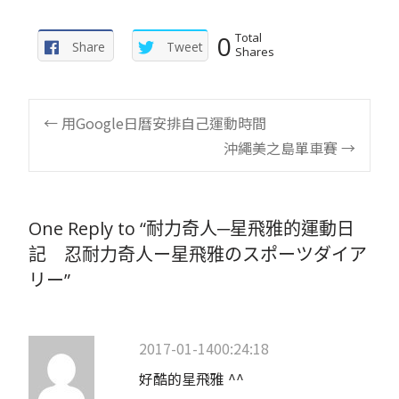
0
Total
Share
Tweet
Shares
Post
←
用Google日曆安排自己運動時間
沖繩美之島單車賽
→
navigation
One Reply to “耐力奇人─星飛雅的運動日
記 忍耐力奇人ー星飛雅のスポーツダイア
リー”
2017-01-1400:24:18
好酷的星飛雅 ^^