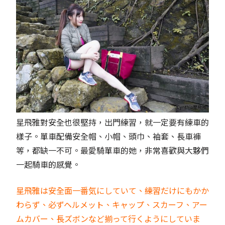
星飛雅對安全也很堅持，出門練習，就一定要有練車的
樣子。單車配備安全帽、小帽、頭巾、袖套、長車褲
等，都缺一不可。最愛騎單車的她，非常喜歡與大夥們
一起騎車的感覺。
星飛雅は安全面一番気にしていて、練習だけにもかか
わらず、必ずヘルメット、キャップ、スカーフ、アー
ムカバー、長ズボンなど揃って行くようにしていま