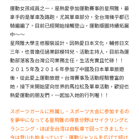
運動女孩成員之一，是熱愛參加運動賽事的星飛雅，最
拿手的是單車及路跑，尤其單車部分，全台灣幾乎都已
騎遍遍了。目前已經開始接觸登山，運動版圖持續拓展
中～～
星飛雅大學主修服裝設計，因熱愛日本文化，輔修日文
三年，也曾擔任過業餘模特兒、活動主持人，目前為運
動部落客及台灣公司業務主任，生活充實且忙碌！！
２０１５年及２０１６年參加了中國及日本單車旅遊
後，從此愛上運動旅遊。台灣賽事及活動經驗豐富的
她，接下來開始望向世界的馬拉松及單車活動，歡迎也
熱愛運動的朋友們，一起加入她的行列喔！！
スポーツガールに所属し、スポーツ大会に参加するの
を夢中になってる星飛雅の得意分野はサイクリングと
ランニング、ほぼ全台湾は自転車で回ってきました。
今は登山も始まっていて、運動ジャンルを広げて続け