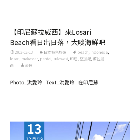
Read More...
【印尼蘇拉威西】來Losari
Beach看日出日落，大啖海鮮吧
2019-12-13
日本特色旅遊
beach
,
Indonesia
,
losari
,
makassar
,
pantai
,
sulawesi
,
印尼
,
望加錫
,
蘇拉威
西
愛玲
Photo_洪愛玲 Text_洪愛玲 在印尼蘇
Read More...
13
12 月/19