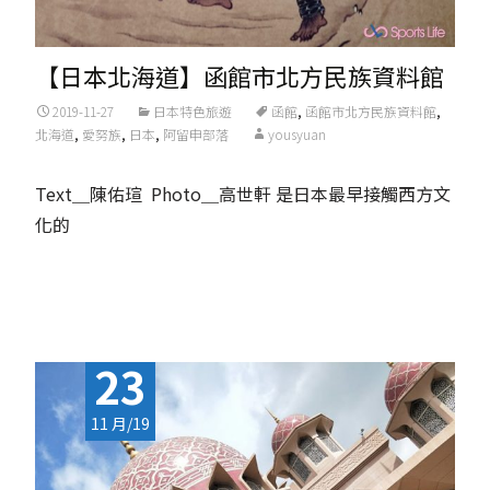
【日本北海道】函館市北方民族資料館
2019-11-27
日本特色旅遊
函館
,
函館市北方民族資料館
,
北海道
,
愛努族
,
日本
,
阿留申部落
yousyuan
Text＿陳佑瑄 Photo＿高世軒 是日本最早接觸西方文
化的
Read More...
23
11 月/19