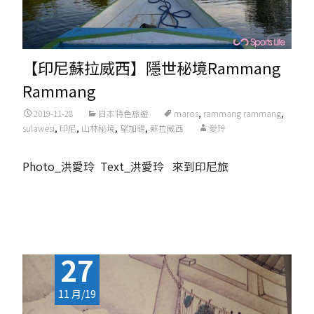
【印尼蘇拉威西】隱世秘境Rammang
Rammang
2019-11-28
日本特色旅遊
maros
,
rammang rammang
,
sulawesi
,
印尼
,
山林秘境
,
望加錫
,
蘇拉威西
愛玲
Photo_洪愛玲 Text_洪愛玲 來到印尼旅
Read More...
27
11 月/19