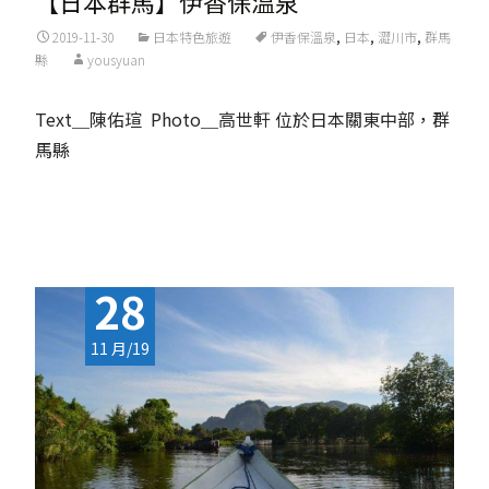
【日本群馬】伊香保溫泉
2019-11-30
日本特色旅遊
伊香保溫泉
,
日本
,
澀川市
,
群馬
縣
yousyuan
Text＿陳佑瑄 Photo＿高世軒 位於日本關東中部，群
馬縣
Read More...
28
11 月/19