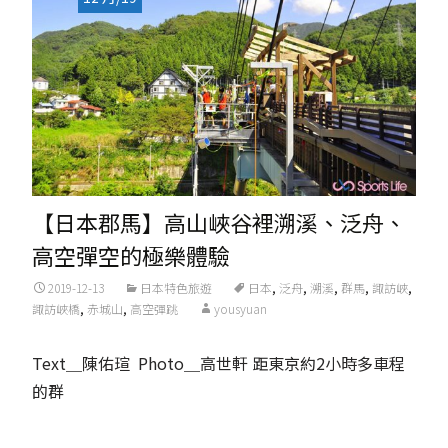
【日本郡馬】高山峽谷裡溯溪、泛舟、
高空彈空的極樂體驗
2019-12-13
日本特色旅遊
日本
,
泛舟
,
溯溪
,
群馬
,
諏訪峽
,
諏訪峽橋
,
赤城山
,
高空彈跳
yousyuan
Text＿陳佑瑄 Photo＿高世軒 距東京約2小時多車程
的群