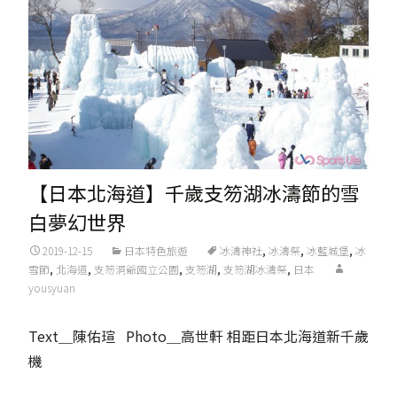
【日本北海道】千歲支笏湖冰濤節的雪
白夢幻世界
2019-12-15
日本特色旅遊
冰濤神社
,
冰濤祭
,
冰藍城堡
,
冰
雪節
,
北海道
,
支笏洞爺國立公園
,
支笏湖
,
支笏湖冰濤祭
,
日本
yousyuan
Text＿陳佑瑄 Photo＿高世軒 相距日本北海道新千歲
機