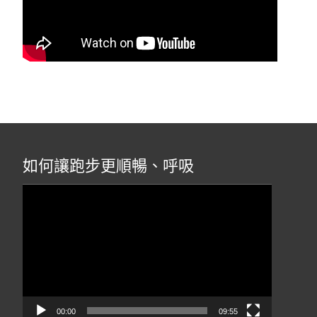
如何讓跑步更順暢、呼吸
視
訊
播
放
器
00:00
09:55