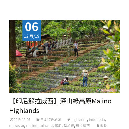
Read More...
06
12 月/19
【印尼蘇拉威西】深山綠高原Malino
Highlands
2019-12-06
日本特色旅遊
highlands
,
Indonesia
,
makassar
,
malino
,
sulawesi
,
印尼
,
望加錫
,
蘇拉威西
愛玲