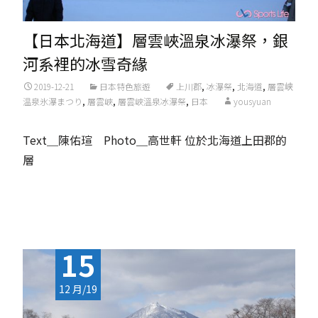
【日本北海道】層雲峽溫泉冰瀑祭，銀
河系裡的冰雪奇緣
2019-12-21
日本特色旅遊
上川郡
,
冰瀑祭
,
北海道
,
層雲峡
温泉氷瀑まつり
,
層雲峽
,
層雲峽溫泉冰瀑祭
,
日本
yousyuan
Text＿陳佑瑄 Photo＿高世軒 位於北海道上田郡的
層
Read More...
15
12 月/19