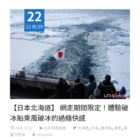
22
12 月/19
【日本北海道】 網走期間限定！體驗破
冰船乘風破冰的過癮快感
2019-12-22
日本特色旅遊
北海道
,
日本
,
破冰船
,
網走
,
鄂
霍次克海
yousyuan