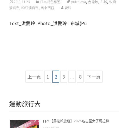
2019-11-23
日本特色旅遊
putrajaya
,
吉隆坡
,
布城
,
玫瑰
清真寺
,
粉紅清真寺
,
馬來西亞
愛玲
Text_洪愛玲 Photo_洪愛玲 布城(Pu
Read More...
文
上一頁
1
2
3
...
8
下一頁
章
導
運動旅行去
覽
日本【馬拉松旅遊】2025名古屋女子馬拉松
2024-07-20