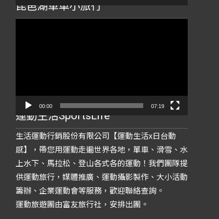
琵琶湖單車小旅行
視
訊
播
放
器
00:00
07:19
運動生活SportsLife
生活運動行銷股份有限公司【運動生活x日台動
感】，帶您用運動走遍世界各地，單車、滑雪、水
上水下、馬拉松、登山各式各的運動！我們團隊提
供運動旅行，媒體推廣、運動攝影製作、大小活動
籌辦、企業運動會等服務，歡迎聯絡查詢。
運動旅遊團由富友旅行社，安排出團。