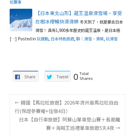
松賽事
【日本東北山形】蔵王温泉滑雪場，享受
在樹冰裡暢快滑滑樂
冬天到了，就是要去日本
滑雪！ 具有1,900多年歷史的蔵王溫泉，是日本極
[…]
Posted in
玩運動
,
日本特色旅遊
,
聊｜滑雪、滑草
,
玩滑雪
0
Total
Share
Tweet
Shares
Post
←
韓國【馬拉松旅遊】2026年濟州島馬拉松自由
行(保證參賽權+住宿4日）
navigation
日本【自行車旅遊】阿蘇山單車登山賽＋長距離
賽＋海賊王巡禮單車旅遊5天4夜
→