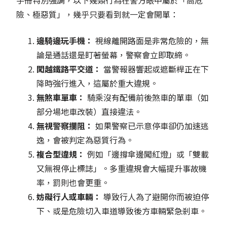
險、極惡質」，幾乎只要看到就一定會開單：
邊騎邊玩手機：
視線離開路面是非常危險的，無
論是通話還是盯著螢幕，警察會立即取締。
闖越鐵路平交道：
當警報器響起或遮斷桿正在下
降時強行進入，這屬於重大違規。
無煞車單車：
騎乘沒有配備前後煞車的單車（如
部分場地車改裝）直接違法。
無視警察攔阻：
如果警察已示意停車卻仍加速逃
逸，會被判定為惡質行為。
複合型違規：
例如「邊撐傘邊闖紅燈」或「雙載
又無視停止標誌」。多重違規會大幅提升事故機
率，罰則也會更重。
妨礙行人或車輛：
導致行人為了避開你而被迫停
下、或是危險切入車道導致後方車輛緊急剎車。