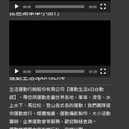
00:00
09:55
琵琶湖單車小旅行
視
訊
播
放
器
00:00
07:19
運動生活SportsLife
生活運動行銷股份有限公司【運動生活x日台動
感】，帶您用運動走遍世界各地，單車、滑雪、水
上水下、馬拉松、登山各式各的運動！我們團隊提
供運動旅行，媒體推廣、運動攝影製作、大小活動
籌辦、企業運動會等服務，歡迎聯絡查詢。