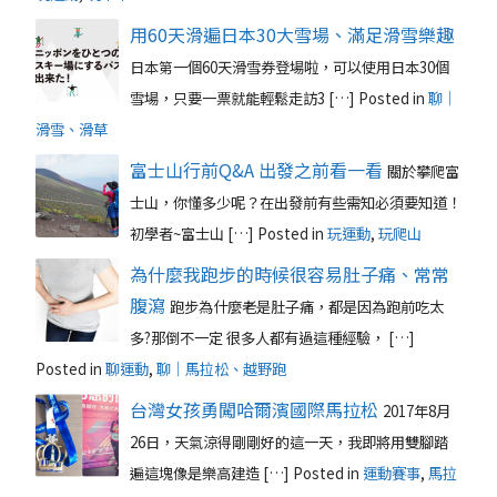
用60天滑遍日本30大雪場、滿足滑雪樂趣
日本第一個60天滑雪券登場啦，可以使用日本30個
雪場，只要一票就能輕鬆走訪3 […]
Posted in
聊｜
滑雪、滑草
富士山行前Q&A 出發之前看一看
關於攀爬富
士山，你懂多少呢？在出發前有些需知必須要知道！
初學者~富士山 […]
Posted in
玩運動
,
玩爬山
為什麼我跑步的時候很容易肚子痛、常常
腹瀉
跑步為什麼老是肚子痛，都是因為跑前吃太
多?那倒不一定 很多人都有過這種經驗， […]
Posted in
聊運動
,
聊｜馬拉松、越野跑
台灣女孩勇闖哈爾濱國際馬拉松
2017年8月
26日，天氣涼得剛剛好的這一天，我即將用雙腳踏
遍這塊像是樂高建造 […]
Posted in
運動賽事
,
馬拉