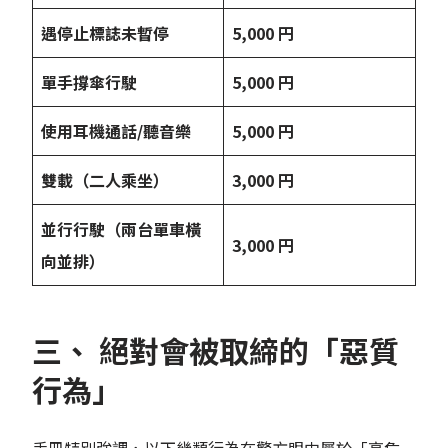
遇停止標誌未暫停
5,000
円
單手撐傘行駛
5,000
円
使用耳機通話
/
聽音樂
5,000
円
雙載（二人乘坐）
3,000
円
並行行駛（兩台單車橫
3,000
円
向並排）
三、 絕對會被取締的「惡質
行為」
手冊特別強調，以下幾類行為在警方眼中屬於「高危