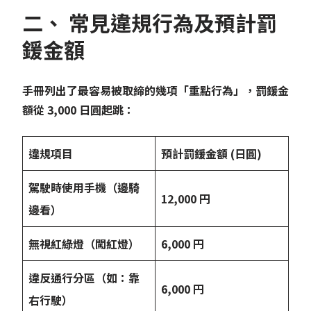
二、 常見違規行為及預計罰
鍰金額
手冊列出了最容易被取締的幾項「重點行為」，罰鍰金
額從 3,000 日圓起跳：
違規項目
預計罰鍰金額
(
日圓
)
駕駛時使用手機（邊騎
12,000
円
邊看）
無視紅綠燈（闖紅燈）
6,000
円
違反通行分區（如：靠
6,000
円
右行駛）