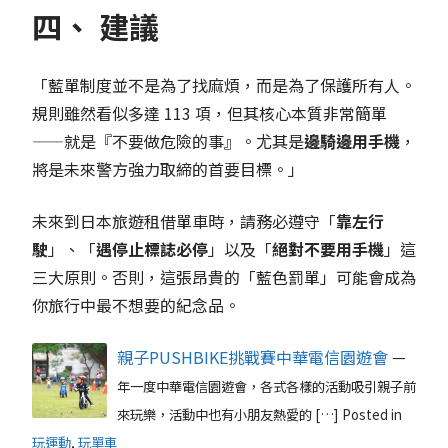
四、 建議
「藍單制度並不是為了找麻煩，而是為了保護所有人。
規則雖然看似多達 113 項，但其核心本質非常簡單
——就是『不要做危險的事』。尤其是
邊騎邊用手機
，
將是未來警方強力取締的首要目標。」
未來到日本旅遊租借單車時，請務必遵守「
靠左行
駛
」、「
遇停止標誌必停
」以及「
絕對不要用手機
」這
三大原則。否則，這張昂貴的「藍色罰單」可能會成為
你旅行中最不想要的紀念品。
親子PUSHBIKE挑戰賽中華電信園遊會
一
年一度中華電信園遊會，各式各樣的活動吸引親子前
來玩樂，活動中也有小朋友熱愛的 […]
Posted in
玩運動
,
玩單車