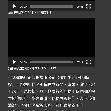
00:00
09:55
琵琶湖單車小旅行
視
訊
播
放
器
00:00
07:19
運動生活SportsLife
生活運動行銷股份有限公司【運動生活x日台動
感】，帶您用運動走遍世界各地，單車、滑雪、水
上水下、馬拉松、登山各式各的運動！我們團隊提
供運動旅行，媒體推廣、運動攝影製作、大小活動
籌辦、企業運動會等服務，歡迎聯絡查詢。