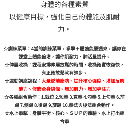
身體的各種素質
以健康目標，強化自己的體能及肌耐
力。
☆訓練菜單：4堂的訓練菜單，拳擊＋體適能通通來，讓你在
課堂上體能倍增，讓你肌耐力、肺活量提升。
☆伸展收操：課程安排伸展放鬆的時間，收操確實恢復快，
有正確放鬆就有進步。
☆運動講座課程：
大量燃燒脂肪、
提升核心強度、
增加反應
能力、
修飾全身線條、
增加肌力、
增加專注力
☆各種組合動作：
1.就位 2.短拳 3.直拳 4.勾拳 5.上勾拳 6.前
踢 7.側踢 8.後踢 9.旋踢 10.拳法與腿法組合動作。
☆水上拳擊：身體平衡、核心、ＳＵＰ的體驗、水上打出組
合拳