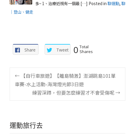
多~ 1、治療近視有一個最 […]
Posted in
聊運動
,
聊
｜登山、健走
0
Total
Share
Tweet
Shares
Post
←
【自行車旅遊】【離島騎激】澎湖跳島101單
車賽-水上活動-海灣燈光節3日遊
navigation
練習深蹲，但要怎麼練習才不會受傷呢
→
運動旅行去