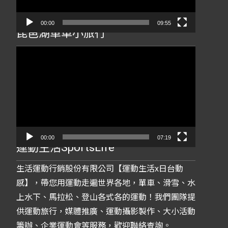
00:00
09:55
琵琶湖單車小旅行
視
訊
播
放
器
00:00
07:19
運動生活SportsLife
生活運動行銷股份有限公司【運動生活x日台動
感】，帶您用運動走遍世界各地，單車、滑雪、水
上水下、馬拉松、登山各式各的運動！我們團隊提
供運動旅行，媒體推廣、運動攝影製作、大小活動
籌辦、企業運動會等服務，歡迎聯絡查詢。