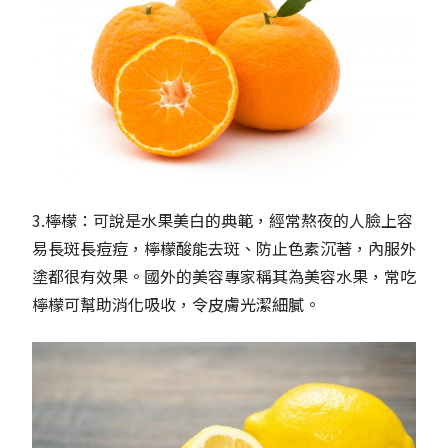
3.檸檬：可說是水果美白的典範，經常熬夜的人臉上容
易長斑長痘痘，檸檬酸能去斑、防止色素沉著，內服外
塗都很有效果。國外的美容專家稱其為美容水果，常吃
檸檬可幫助消化吸收，令皮膚光潔細膩。