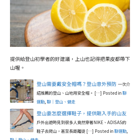
提供給登山初學者的好建議，上山也記得把果皮都帶下
山喔。
登山需要戴安全帽嗎？登山意外預防
一次介
紹推薦的登山、山地用安全帽。 […]
Posted in
聊
運動
,
聊｜登山、健走
登山要怎麼選擇鞋子，提供剛入手的山友
戶外出遊時見到很多人竟然穿著NIKE、ADISAS的
鞋子去爬山，甚至長距離徒 […]
Posted in
聊運動
,
聊｜登山、健走