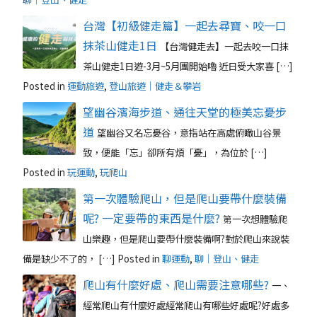
台灣【初級健走篇】一起去尋寶、咬一口
抹茶山健走1日
【台灣健走去】一起去咬一口抹
茶山健走1日遊-3月~5月團開始嚕 近日受大家喜 […]
Posted in
運動旅遊
,
登山旅遊｜健走＆攀岩
望幽谷濱海步道、通往天堂的極美忘憂步
道
望幽谷又名忘憂谷，意指站在高處俯瞰山谷景
致，便能「忘」卻所有煩「憂」，為位於 […]
Posted in
玩運動
,
玩爬山
第一次體驗爬山，但是爬山要帶什麼裝備
呢? 一定要帶的東西是什麼?
第一次想體驗爬
山樂趣，但是爬山要帶什麼裝備啊?對於爬山來說裝
備是缺少不了的， […]
Posted in
聊運動
,
聊｜登山、健走
爬山有什麼好處、爬山需要注意哪些?
一、
經常爬山有什麼好處經常爬山有哪些好處呢?好處多