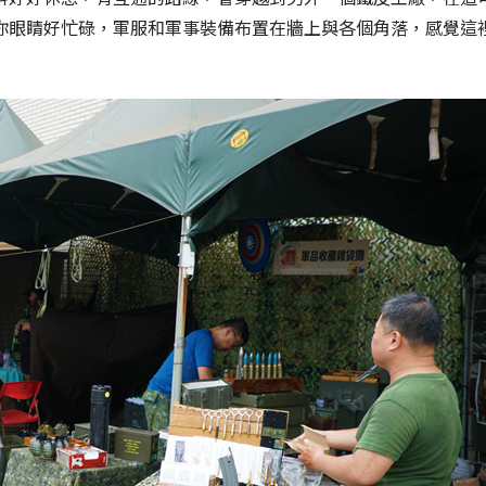
你眼睛好忙碌，軍服和軍事裝備布置在牆上與各個角落，感覺這