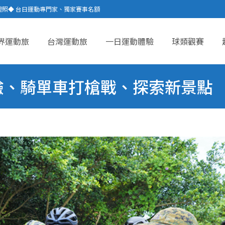
證照◆ 台日運動專門家、獨家賽事名額
界運動旅
台灣運動旅
一日運動體驗
球類觀賽
ent
驗、騎單車打槍戰、探索新景點