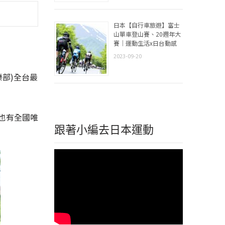
日本【自行車旅遊】富士
山單車登山賽、20週年大
賽｜運動生活x日台動感
2023-09-20
樂部)全台最
，也有全國唯
跟著小編去日本運動