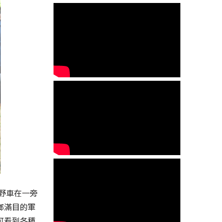
越野車在一旁
瑯滿目的軍
可看到各種