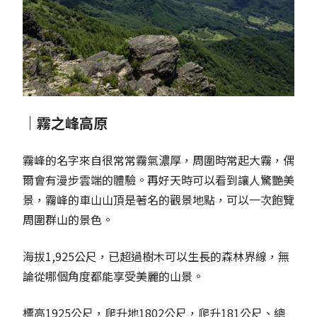
｜霧之峰高原
霧峰的名字來自很常常霧氣濃厚，周圍時常起大霧，偶
爾會有漫步雲端的體驗。再好天時可以看到讓人驚艷美
景，霧峰的車山山頂是著名的觀景地點，可以一次飽覽
周圍群山的景色。
海拔1,925公尺，已超過樹木可以生長的森林界線，無
論從哪個角度都能享受美麗的山景。
標高1925公尺，爬升地1802公尺，爬升181公尺、總