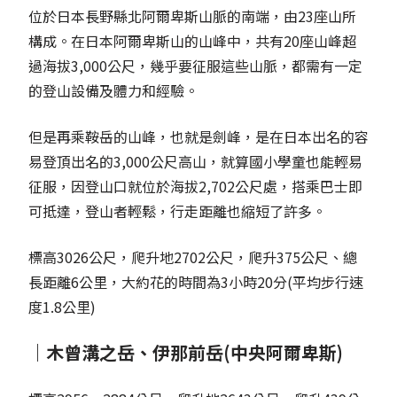
位於日本長野縣北阿爾卑斯山脈的南端，由23座山所
構成。在日本阿爾卑斯山的山峰中，共有20座山峰超
過海拔3,000公尺，幾乎要征服這些山脈，都需有一定
的登山設備及體力和經驗。
但是再乘鞍岳的山峰，也就是劍峰，是在日本出名的容
易登頂出名的3,000公尺高山，就算國小學童也能輕易
征服，因登山口就位於海拔2,702公尺處，搭乘巴士即
可抵達，登山者輕鬆，行走距離也縮短了許多。
標高3026公尺，爬升地2702公尺，爬升375公尺、總
長距離6公里，大約花的時間為3小時20分(平均步行速
度1.8公里)
｜木曾溝之岳、伊那前岳(中央阿爾卑斯)