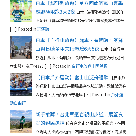
日本【越野跑旅遊】第八回南阿蘇山夏季
越野極限跑3天2夜
日本【越野跑旅遊】2026年
南阿蘇山夏季越野極限跑3天2夜(保證參賽權+接駁+
[…]
Posted in
玩運動
日本【自行車旅遊】熊本、有明海、阿蘇
山與長崎單車文化體驗6天5夜
日本【自行車
旅遊】熊本、有明海、長崎單車文化體驗2天1夜(日
本出發）我們擁有1 […]
Posted in
自行車旅遊｜國際版
【日本戶外運動】富士山泛舟體驗
【日本戶
外運動】富士山泛舟體驗最夯水域活動，教練帶您進
入秘境，大自然的神奇地區 […]
Posted in
戶外運
動自由行
新手推薦！台北軍艦岩親山步道，展望良
好的親民選擇
位在台北市北投區的軍艦岩，在國
立陽明大學的校地內、石牌榮總醫院的後方，海拔高