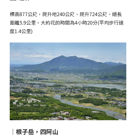
標高877公尺，爬升地240公尺、爬升724公尺、總長
距離5.9公里，大約花的時間為4小時20分(平均步行速
度1.4公里)
｜根子岳，四阿山