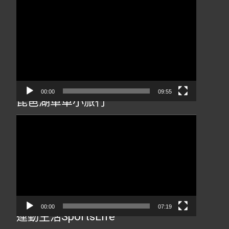
視
訊
播
放
器
00:00
09:55
琵琶湖單車小旅行
視
訊
播
放
器
00:00
07:19
運動生活SportsLife