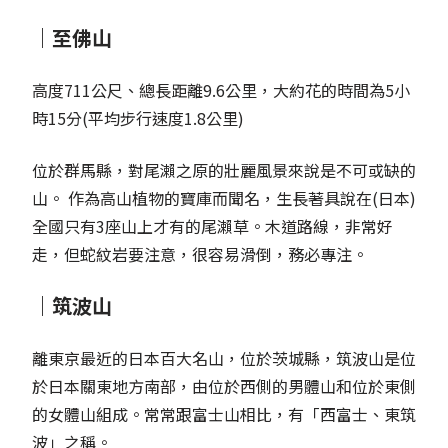
｜至佛山
高度711公尺、總長距離9.6公里，大約花的時間為5小
時15分(平均步行速度1.8公里)
位於群馬縣，對尾瀨之原的壯麗風景來說是不可或缺的
山。 作為高山植物的寶庫而聞名，生長著具說在(日本)
全國只有3座山上才有的尾瀨草。木道路線，非常好
走，但蛇紋岩要注意，很容易滑倒，務必專注。
｜筑波山
離東京最近的日本百大名山，位於茨城縣，
筑波山是位
於日本關東地方南部，由位於西側的男體山和位於東側
的女體山組成。常常跟富士山相比，有「西富士、東筑
波」之稱。