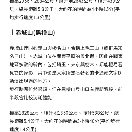
標高2956、2884公尺，爬升地2643公尺，爬升439公
尺、總長距離5.8公里，大約花的時間為4小時15分(平
均步行速度1.3公里)
｜赤城山(黑檜山)
赤城山連同妙義山與榛名山，合稱上毛三山（或群馬知
名三山）。赤城山位在關東平原的最北邊，因此在關東
地區多數的縣內，包括埼玉、東京與栃木，都能輕易看
見它的身影。其中也是大家所熟悉著名的卡通頭文字D
動漫出現過的地方。
步行時間雖然很短，但在黑檜山登山口有極爬路段，前
半段會比較消耗體能。
標高1828公尺，爬升地1350公尺、爬升538公尺、總
長距離5.4公里，大約花的時間為3小時40分(平均步行
速度1.4公里)