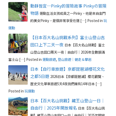
動靜皆宜─Pinky的冒險故事 Pinkyの冒険
物語
運動生活女孩成員之一Pinky，他是來自金門
的美女Pinky，是個非常享受在運 […]
Posted in
玩
運動
【日本百大名山挑戰系列】富士山登山吉
田口上下二天一夜
日本【百大名山挑戰】富士
山登山吉田口兩天一夜｜自由行｜2026年全數額滿
富士山 […]
Posted in
運動旅遊
,
登山旅遊｜健走＆攀岩
日本【自行車旅遊】京都琵琶湖櫻花文化
之都5日遊
2026日本【京都琵琶湖】櫻花觀覽、
歷史文化單車旅遊5天4夜我們擁有14年日本 […]
Posted in
玩運動
日本【百大名山挑戰】藏王山登山一日｜
自由行｜2025年開放報名
日本【百大名山挑
戰】藏王山登山吉田口一日｜自由行｜2025年開放