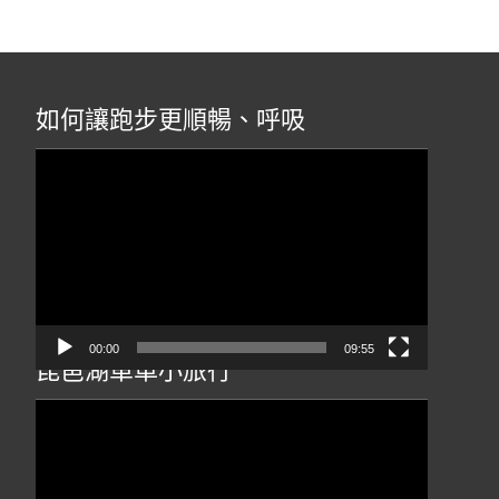
如何讓跑步更順暢、呼吸
視
訊
播
放
器
00:00
09:55
琵琶湖單車小旅行
視
訊
播