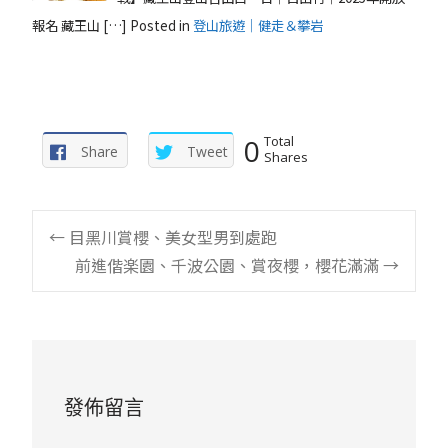
報名 藏王山 […]
Posted in
登山旅遊｜健走＆攀岩
0
Total
Share
Tweet
Shares
Post
←
目黑川賞櫻、美女型男到處跑
前進偕楽園、千波公園、賞夜櫻，櫻花滿滿
→
navigation
發佈留言