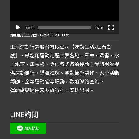
放
器
00:00
07:19
運動生活SportsLife
生活運動行銷股份有限公司【運動生活x日台動
感】，帶您用運動走遍世界各地，單車、滑雪、水
上水下、馬拉松、登山各式各的運動！我們團隊提
供運動旅行，媒體推廣、運動攝影製作、大小活動
籌辦、企業運動會等服務，歡迎聯絡查詢。
運動旅遊團由富友旅行社，安排出團。
LINE詢問