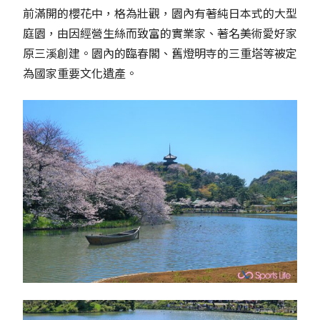
前滿開的櫻花中，格為壯觀，園內有著純日本式的大型
庭園，由因經營生絲而致富的實業家、著名美術愛好家
原三溪創建。園內的臨春閣、舊燈明寺的三重塔等被定
為國家重要文化遺產。