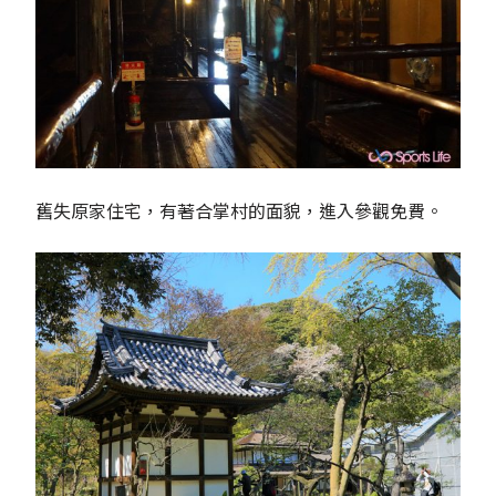
舊失原家住宅，有著合掌村的面貌，進入參觀免費。