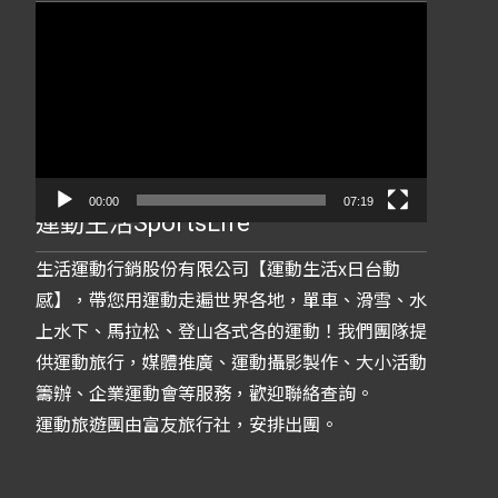
視
訊
播
放
器
00:00
07:19
運動生活SportsLife
生活運動行銷股份有限公司【運動生活x日台動
感】，帶您用運動走遍世界各地，單車、滑雪、水
上水下、馬拉松、登山各式各的運動！我們團隊提
供運動旅行，媒體推廣、運動攝影製作、大小活動
籌辦、企業運動會等服務，歡迎聯絡查詢。
運動旅遊團由富友旅行社，安排出團。