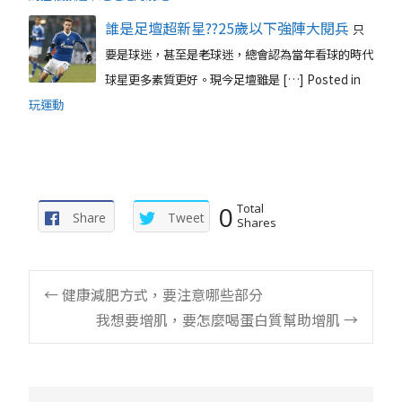
誰是足壇超新星??25歲以下強陣大閱兵
只
要是球迷，甚至是老球迷，總會認為當年看球的時代
球星更多素質更好。現今足壇雖是 […]
Posted in
玩運動
0
Total
Share
Tweet
Shares
Post
←
健康減肥方式，要注意哪些部分
我想要增肌，要怎麼喝蛋白質幫助增肌
→
navigation