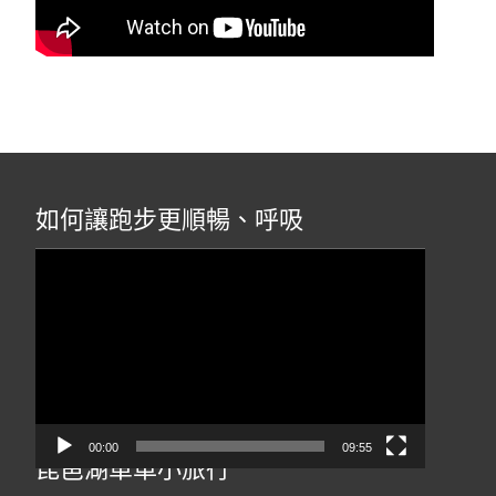
如何讓跑步更順暢、呼吸
視
訊
播
放
器
00:00
09:55
琵琶湖單車小旅行