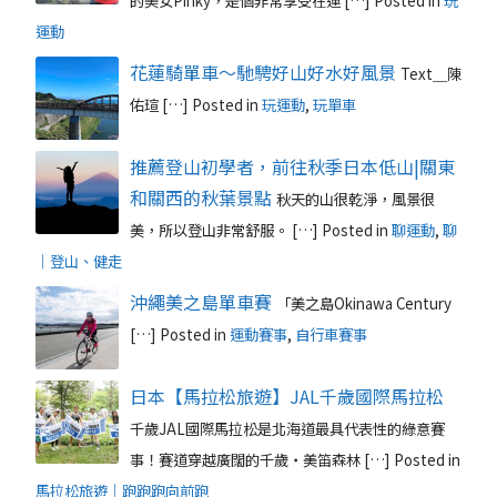
的美女Pinky，是個非常享受在運 […]
Posted in
玩
運動
花蓮騎單車～馳騁好山好水好風景
Text＿陳
佑瑄 […]
Posted in
玩運動
,
玩單車
推薦登山初學者，前往秋季日本低山|關東
和關西的秋葉景點
秋天的山很乾淨，風景很
美，所以登山非常舒服。 […]
Posted in
聊運動
,
聊
｜登山、健走
沖繩美之島單車賽
「美之島Okinawa Century
[…]
Posted in
運動賽事
,
自行車賽事
日本【馬拉松旅遊】JAL千歲國際馬拉松
千歲JAL國際馬拉松是北海道最具代表性的綠意賽
事！賽道穿越廣闊的千歲‧美笛森林 […]
Posted in
馬拉松旅遊｜跑跑跑向前跑