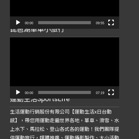
器
00:00
09:55
琵琶湖單車小旅行
視
訊
播
放
器
00:00
07:19
運動生活SportsLife
生活運動行銷股份有限公司【運動生活x日台動
感】，帶您用運動走遍世界各地，單車、滑雪、水
上水下、馬拉松、登山各式各的運動！我們團隊提
供運動旅行，媒體推廣、運動攝影製作、大小活動