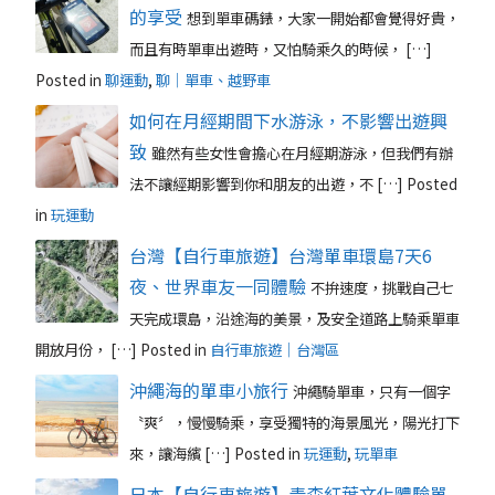
的享受
想到單車碼錶，大家一開始都會覺得好貴，
而且有時單車出遊時，又怕騎乘久的時候， […]
Posted in
聊運動
,
聊｜單車、越野車
如何在月經期間下水游泳，不影響出遊興
致
雖然有些女性會擔心在月經期游泳，但我們有辦
法不讓經期影響到你和朋友的出遊，不 […]
Posted
in
玩運動
台灣【自行車旅遊】台灣單車環島7天6
夜、世界車友一同體驗
不拚速度，挑戰自己七
天完成環島，沿途海的美景，及安全道路上騎乘單車
開放月份， […]
Posted in
自行車旅遊｜台灣區
沖繩海的單車小旅行
沖繩騎單車，只有一個字
〝爽〞，慢慢騎乘，享受獨特的海景風光，陽光打下
來，讓海繽 […]
Posted in
玩運動
,
玩單車
日本【自行車旅遊】青森紅葉文化體驗單