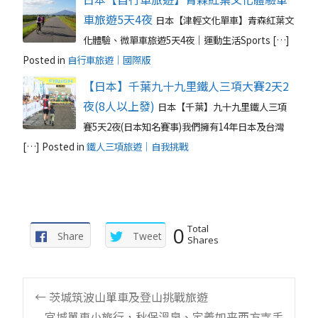
車旅遊5天4夜
日本【津輕文化單車】青森紅葉文
化體驗、微單車旅遊5天4夜｜運動生活Sports […]
Posted in
自行車旅遊｜國際版
【日本】千葉九十九里鐵人三項大賽2天2
夜(8人以上發)
日本【千葉】九十九里鐵人三項
賽5天2夜(日本知名賽事)我們擁有14年日本及台灣
[…]
Posted in
鐵人三項旅遊｜自我挑戰
0
Total
Share
Tweet
Shares
Post
←
茨城筑波山單車及登山挑戰旅遊
宮城單車小旅行，秋保溫泉、定義如来西方寺手