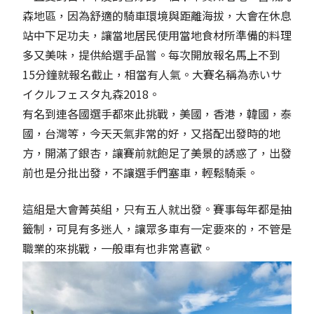
森地區，因為舒適的騎車環境與距離海拔，大會在休息
站中下足功夫，讓當地居民使用當地食材所準備的料理
多又美味，提供給選手品嘗。每次開放報名馬上不到
15分鐘就報名截止，相當有人氣。大賽名稱為赤いサ
イクルフェスタ丸森2018。
有名到連各國選手都來此挑戰，美國，香港，韓國，泰
國，台灣等，今天天氣非常的好，又搭配出發時的地
方，開滿了銀杏，讓賽前就飽足了美景的誘惑了，出發
前也是分批出發，不讓選手們塞車，輕鬆騎乘。
這組是大會菁英組，只有五人就出發。賽事每年都是抽
籤制，可見有多迷人，讓眾多車有一定要來的，不管是
職業的來挑戰，一般車有也非常喜歡。