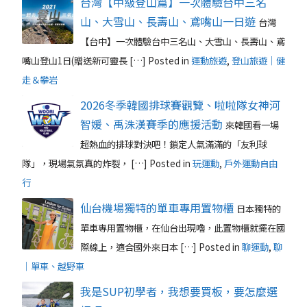
台灣【中級登山篇】一次體驗台中三名
山、大雪山、長壽山、鳶嘴山一日遊
台灣
【台中】一次體驗台中三名山、大雪山、長壽山、鳶
嘴山登山1日(贈送新可靈長 […]
Posted in
運動旅遊
,
登山旅遊｜健
走＆攀岩
2026冬季韓國排球賽觀覽、啦啦隊女神河
智媛、禹洙漢賽季的應援活動
來韓國看一場
超熱血的排球對決吧！鎖定人氣滿滿的「友利球
隊」，現場氣氛真的炸裂， […]
Posted in
玩運動
,
戶外運動自由
行
仙台機場獨特的單車專用置物櫃
日本獨特的
單車專用置物櫃，在仙台出現嚕，此置物櫃就擺在國
際線上，適合國外來日本 […]
Posted in
聊運動
,
聊
｜單車、越野車
我是SUP初學者，我想要買板，要怎麼選