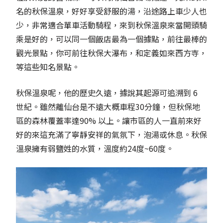
名的秋保溫泉，好好享受舒服的湯，沿途路上車少人也
少，非常適合單車活動騎程，來到秋保溫泉來當開頭騎
乘是好的，可以同一個飯店最為一個據點，前往最棒的
觀光景點，你可前往秋保大瀑布，和定義如來西方寺，
等這些知名景點。
秋保溫泉呢，他的歷史久遠，據說其起源可追溯到 6
世紀。雖然離仙台是不遠大概車程30分鐘，但秋保地
區的森林覆蓋率達90% 以上。讓市區的人一直前來好
好的來這充滿了寧靜安祥的氣氛下，泡湯或休息。秋保
溫泉擁有弱鹽姓的水質，溫度約24度~60度。