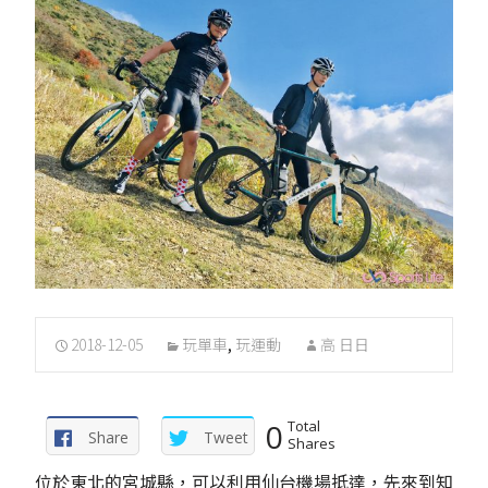
2018-12-05
玩單車
,
玩運動
高 日日
0
Total
Share
Tweet
Shares
位於東北的宮城縣，可以利用仙台機場抵達，先來到知