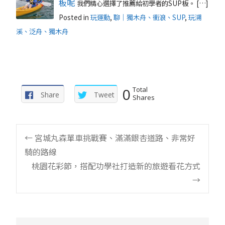
板呢
我們精心選擇了推薦給初學者的SUP板。 […]
Posted in
玩運動
,
聊｜獨木舟、衝浪、SUP
,
玩溯
溪、泛舟、獨木舟
0
Total
Share
Tweet
Shares
Post
←
宮城丸森單車挑戰賽、滿滿銀杏道路、非常好
騎的路線
navigation
桃園花彩節，搭配功學社打造新的旅遊看花方式
→