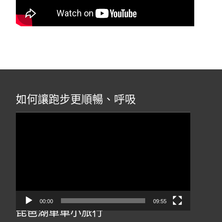
如何讓跑步更順暢、呼吸
視
訊
播
放
器
00:00
09:55
琵琶湖單車小旅行