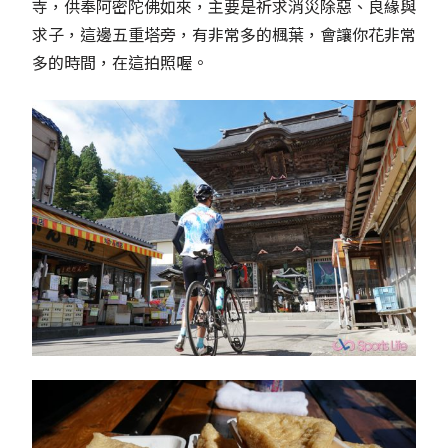
寺，供奉阿密陀佛如來，主要是祈求消災除惡、良緣與
求子，這邊五重塔旁，有非常多的楓葉，會讓你花非常
多的時間，在這拍照喔。