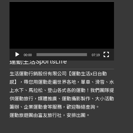
視
訊
播
放
器
00:00
07:19
運動生活SportsLife
生活運動行銷股份有限公司【運動生活x日台動
感】，帶您用運動走遍世界各地，單車、滑雪、水
上水下、馬拉松、登山各式各的運動！我們團隊提
供運動旅行，媒體推廣、運動攝影製作、大小活動
籌辦、企業運動會等服務，歡迎聯絡查詢。
運動旅遊團由富友旅行社，安排出團。