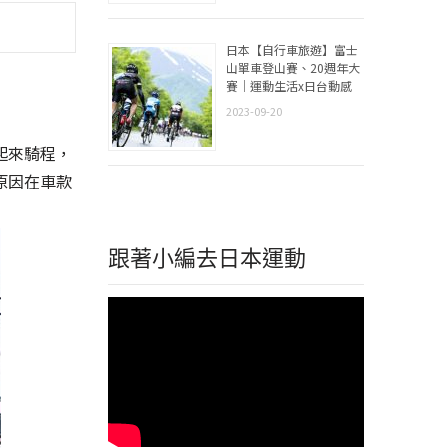
日本【自行車旅遊】富士
山單車登山賽、20週年大
賽｜運動生活x日台動感
2023-09-20
起來騎程，
原因在車款
跟著小編去日本運動