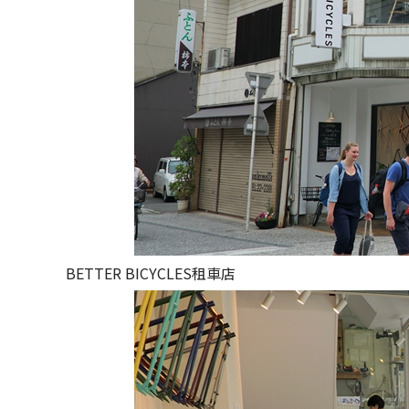
BETTER BICYCLES租車店