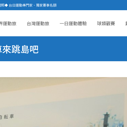
證照◆ 台日運動專門家、獨家賽事名額
界運動旅
台灣運動旅
一日運動體驗
球類觀賽
ent
車來跳島吧