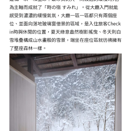
為主軸而成就了「時の宿 すみれ」。從大廳入門就能
感受到濃濃的緩慢氣氛，大廳一區一區都只有兩個座
位、並面向落地玻璃窗借景的區域，是入住旅客Check
in時與休閒的位置，夏天綠意盎然樹影搖曳、冬天則白
雪堆疊構成山水畫般的雪景，端坐在座位區就彷彿擁有
了整座森林一樣。