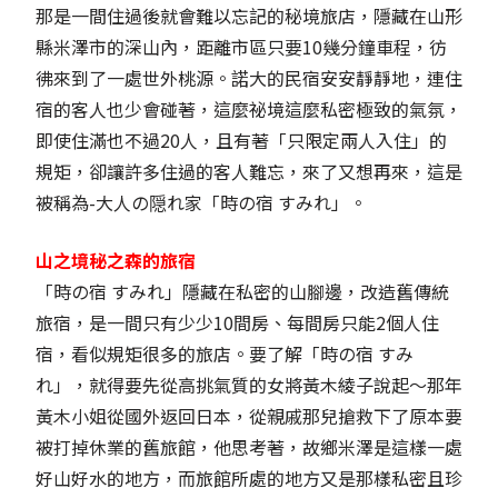
那是一間住過後就會難以忘記的秘境旅店，隱藏在山形
縣米澤市的深山內，距離市區只要10幾分鐘車程，彷
彿來到了一處世外桃源。諾大的民宿安安靜靜地，連住
宿的客人也少會碰著，這麼祕境這麼私密極致的氣氛，
即使住滿也不過20人，且有著「只限定兩人入住」的
規矩，卻讓許多住過的客人難忘，來了又想再來，這是
被稱為-大人の隠れ家「時の宿 すみれ」。
山之境秘之森的旅宿
「時の宿 すみれ」隱藏在私密的山腳邊，改造舊傳統
旅宿，是一間只有少少10間房、每間房只能2個人住
宿，看似規矩很多的旅店。要了解「時の宿 すみ
れ」，就得要先從高挑氣質的女將黃木綾子說起～那年
黃木小姐從國外返回日本，從親戚那兒搶救下了原本要
被打掉休業的舊旅館，他思考著，故鄉米澤是這樣一處
好山好水的地方，而旅館所處的地方又是那樣私密且珍