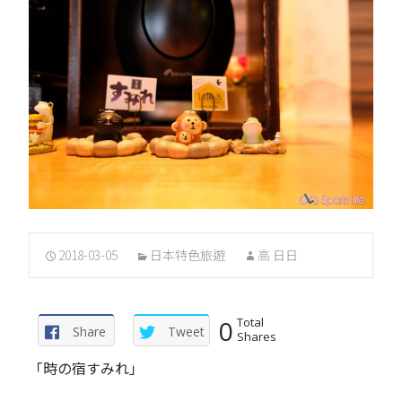
2018-03-05
日本特色旅遊
高 日日
0
Total
Share
Tweet
Shares
「時の宿すみれ」