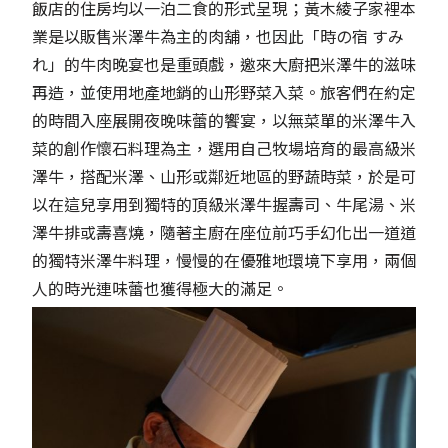
飯店的住房均以一泊二食的形式呈現；黃木綾子家裡本
業是以販售米澤牛為主的肉舖，也因此「時の宿 すみ
れ」的牛肉晚宴也是重頭戲，邀來大廚把米澤牛的滋味
再造，並使用地產地銷的山形野菜入菜。旅客們在約定
的時間入座展開夜晚味蕾的饗宴，以無菜單的米澤牛入
菜的創作懷石料理為主，選用自己牧場培育的最高級米
澤牛，搭配米澤、山形或鄰近地區的野蔬時菜，於是可
以在這兒享用到獨特的頂級米澤牛握壽司、牛尾湯、米
澤牛排或壽喜燒，隨著主廚在座位前巧手幻化出一道道
的獨特米澤牛料理，慢慢的在優雅地環境下享用，兩個
人的時光連味蕾也獲得極大的滿足。