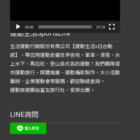
放
器
00:00
07:19
運動生活SportsLife
生活運動行銷股份有限公司【運動生活x日台動
感】，帶您用運動走遍世界各地，單車、滑雪、水
上水下、馬拉松、登山各式各的運動！我們團隊提
供運動旅行，媒體推廣、運動攝影製作、大小活動
籌辦、企業運動會等服務，歡迎聯絡查詢。
運動旅遊團由富友旅行社，安排出團。
LINE詢問