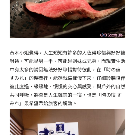
黃木小姐覺得，人生短短有許多的人值得珍惜與好好被
對待，可能是另一半、可能是姐妹或兄弟，而現實生活
中有太多的誘因無法好好珍惜對待彼此，在「時の宿
すみれ」的時間裡，能夠就這樣慢下來，仔細聆聽陪伴
彼此度過，緩緩地、慢慢的交心與感受，與戶外的自然
共同呼吸，將會是人生難忘的一宿，也是「時の宿 す
みれ」最希望帶給旅客的觸動。