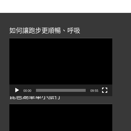
如何讓跑步更順暢、呼吸
視
訊
播
放
器
00:00
09:55
琵琶湖單車小旅行
視
訊
播