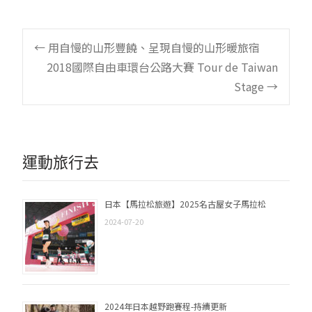
Post
←
用自慢的山形豐饒、呈現自慢的山形暖旅宿
2018國際自由車環台公路大賽 Tour de Taiwan
navigation
Stage
→
運動旅行去
日本【馬拉松旅遊】2025名古屋女子馬拉松
2024-07-20
2024年日本越野跑賽程-持續更新