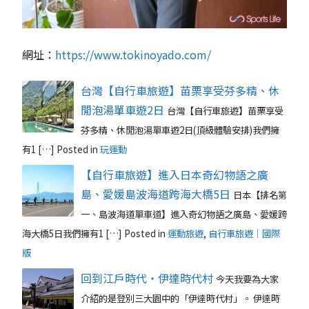
網址：
https://www.tokinoyado.com/
台灣【自行車旅遊】苗栗享受芬多精、休
閒泡湯單車遊2日
台灣【自行車旅遊】苗栗享受
芬多精、休閒泡湯單車遊2日(頂級體驗安排)我們擁
有1 […]
Posted in
玩運動
【自行車旅遊】進入日本奇幻物語之廣
島、愛媛島波海道跨海大橋5日
日本【排名第
一、島波海道單車道】進入奇幻物語之廣島、愛媛跨
海大橋5日我們擁有1 […]
Posted in
運動旅遊
,
自行車旅遊｜國際
版
回到江戶時代・伊達時代村
今天我要為大家
介紹的是登別三大園中的「伊達時代村」。 伊達時