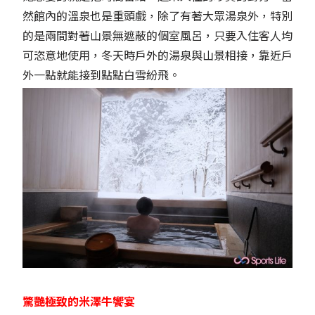
然館內的溫泉也是重頭戲，除了有著大眾湯泉外，特別
的是兩間對著山景無遮蔽的個室風呂，只要入住客人均
可恣意地使用，冬天時戶外的湯泉與山景相接，靠近戶
外一點就能接到點點白雪紛飛。
驚艷極致的米澤牛饗宴