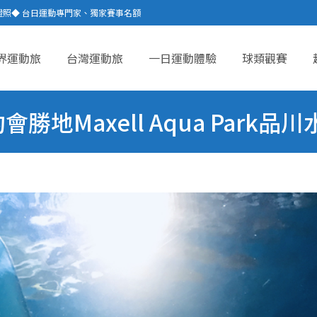
證照◆ 台日運動專門家、獨家賽事名額
界運動旅
台灣運動旅
一日運動體驗
球類觀賽
ent
Maxell Aqua Park品