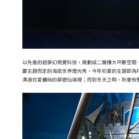
以先進的超夢幻視覺科技，規劃成二層樓大坪數空間
慶主題而定的海底世界燈光秀，今年初夏的主題即為FL
漂游在愛麗絲的夢遊仙境裡；而到冬天之時，則會有