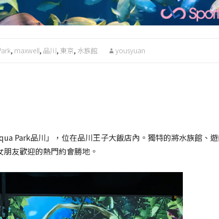
Park
,
maxwell
,
品川
,
東京
,
水族館
yousyuan
Aqua Park品川」，位在品川王子大飯店內。獨特的將水族館、
女朋友歡迎的熱門約會勝地。