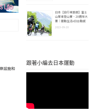
日本【自行車旅遊】富士
山單車登山賽、20週年大
賽｜運動生活x日台動感
2023-09-20
跟著小編去日本運動
遊樂設施和