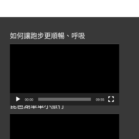
如何讓跑步更順暢、呼吸
視
訊
播
放
器
00:00
09:55
琵琶湖單車小旅行
視
訊
播