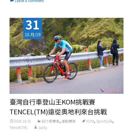
Leave a comment
31
10 月/19
臺灣自行車登山王KOM挑戰賽
TENCEL(TM)遠從奧地利來台挑戰
2019-10-31
自行車賽事
,
運動賽事
KOM
,
SportsLife
,
Tencel(TM)
Jacky