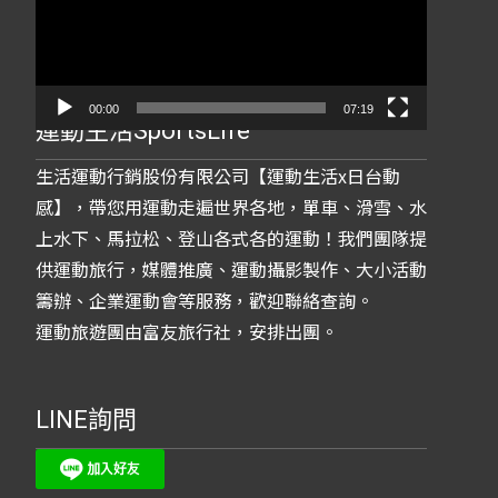
放
器
00:00
07:19
運動生活SportsLife
生活運動行銷股份有限公司【運動生活x日台動
感】，帶您用運動走遍世界各地，單車、滑雪、水
上水下、馬拉松、登山各式各的運動！我們團隊提
供運動旅行，媒體推廣、運動攝影製作、大小活動
籌辦、企業運動會等服務，歡迎聯絡查詢。
運動旅遊團由富友旅行社，安排出團。
LINE詢問