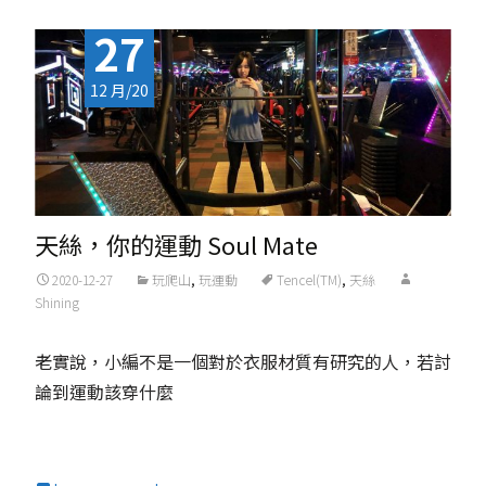
27
12 月/20
天絲，你的運動 Soul Mate
2020-12-27
玩爬山
,
玩運動
Tencel(TM)
,
天絲
Shining
老實說，小編不是一個對於衣服材質有研究的人，若討
論到運動該穿什麼
Read More...