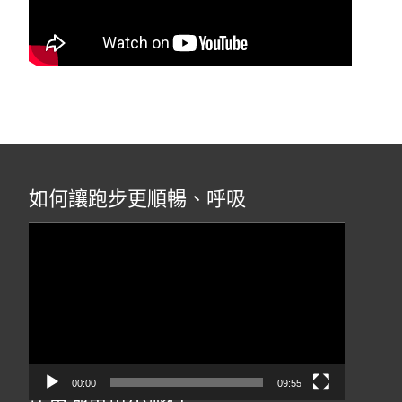
如何讓跑步更順暢、呼吸
視
訊
播
放
器
00:00
09:55
琵琶湖單車小旅行