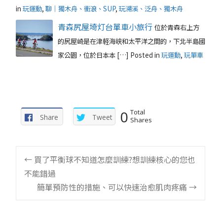
in
玩運動
,
聊｜獨木舟、衝浪、SUP
,
玩溯溪、泛舟、獨木舟
青森尻屋埼灯台單車小旅行
位於青森右上方
的尻屋崎是在津軽海峡和太平洋之間的，下北半島國
家公園，位於日本本 […]
Posted in
玩運動
,
玩單車
0
Total
Share
Tweet
Shares
Post
←
買了平衡球不知道怎麼訓練?想訓練核心的您也
不能錯過
navigation
簡單預防性的措施、可以快速治愈肌肉疼痛
→