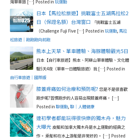
灣單車旅 […]
Posted in
玩運動
日本【馬拉松旅遊】挑戰富士五湖馬拉松2
日（保證名額）台灣窗口
「挑戰富士五湖
（Challenge Fuji Five […]
Posted in
玩運動
,
馬拉
松旅遊｜跑跑跑向前跑
熊本上天草、單車體驗、海豚體驗觀光5日
日本【自行車旅遊】熊本、阿蘇山單車體驗、文化體
驗5天4夜（單車一日體驗旅遊）我 […]
Posted in
自行車旅遊｜國際版
膝蓋疼痛如何治療和預防呢?
您是不是很喜歡
跑步呢?習慣跑步的人容易出現膝蓋疼痛， […]
Posted in
聊運動
,
聊｜人體健康
連初學者都能玩得很快樂的獨木舟，魅力
大曝光
皮艇和加拿大獨木舟是水上運動的經典之
作。 乘船和在水上游船是非常好的。 […]
Posted