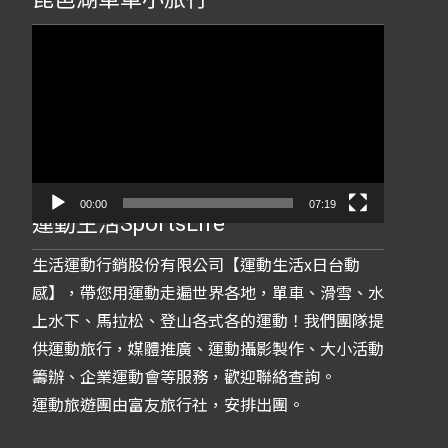
視
訊
播
放
器
00:00
07:19
運動生活SportsLife
生活運動行銷股份有限公司【運動生活x日台動
感】，帶您用運動走遍世界各地，單車、滑雪、水
上水下、馬拉松、登山各式各的運動！我們團隊提
供運動旅行，媒體推廣、運動攝影製作、大小活動
籌辦、企業運動會等服務，歡迎聯絡查詢。
運動旅遊團由富友旅行社，安排出團。