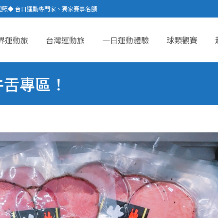
證照◆ 台日運動專門家、獨家賽事名額
界運動旅
台灣運動旅
一日運動體驗
球類觀賽
ent
牛舌專區！