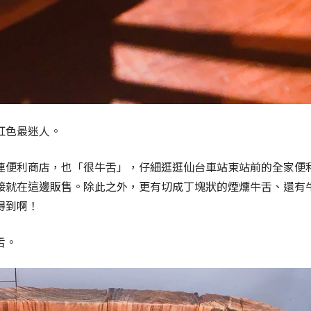
紅色最迷人。
連便利商店，也「很牛舌」，仔細逛逛仙台車站東站前的全家便
接就在這邊販售。除此之外，更有切成丁塊狀的煙燻牛舌、還有
得到啊！
舌。