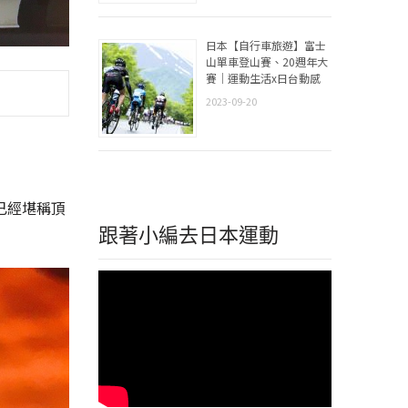
日本【自行車旅遊】富士
山單車登山賽、20週年大
賽｜運動生活x日台動感
2023-09-20
已經堪稱頂
跟著小編去日本運動