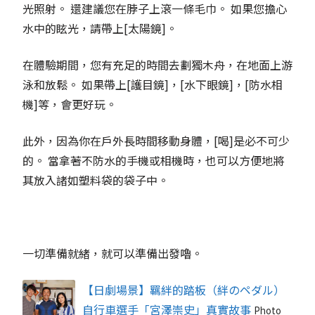
光照射。 還建議您在脖子上滾一條毛巾。 如果您擔心
水中的眩光，請帶上[太陽鏡]。
在體驗期間，您有充足的時間去劃獨木舟，在地面上游
泳和放鬆。 如果帶上[護目鏡]，[水下眼鏡]，[防水相
機]等，會更好玩。
此外，因為你在戶外長時間移動身體，[喝]是必不可少
的。 當拿著不防水的手機或相機時，也可以方便地將
其放入諸如塑料袋的袋子中。
一切準備就緒，就可以準備出發嚕。
【日劇場景】羈絆的踏板（絆のペダル）
自行車選手「宮澤崇史」真實故事
Photo＿