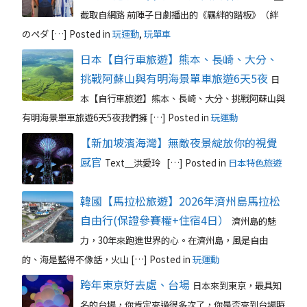
截取自網路 前陣子日劇播出的《羈絆的踏板》（絆
のペダ […]
Posted in
玩運動
,
玩單車
日本【自行車旅遊】熊本、長崎、大分、
挑戰阿蘇山與有明海景單車旅遊6天5夜
日
本【自行車旅遊】熊本、長崎、大分、挑戰阿蘇山與
有明海景單車旅遊6天5夜我們擁 […]
Posted in
玩運動
【新加坡濱海灣】無敵夜景綻放你的視覺
感官
Text＿洪愛玲 […]
Posted in
日本特色旅遊
韓國【馬拉松旅遊】2026年濟州島馬拉松
自由行(保證參賽權+住宿4日）
濟州島的魅
力，30年來跑進世界的心。在濟州島，風是自由
的、海是藍得不像話，火山 […]
Posted in
玩運動
跨年東京好去處、台場
日本來到東京，最具知
名的台場，你肯定來過很多次了，你是否來到台場時