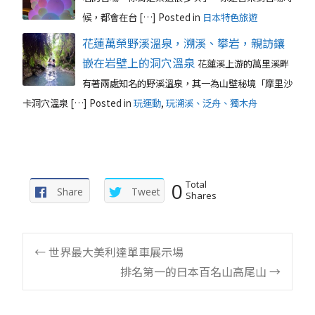
候，都會在台 […]
Posted in
日本特色旅遊
花蓮萬榮野溪溫泉，溯溪、攀岩，親訪鑲
嵌在岩壁上的洞穴溫泉
花蓮溪上游的萬里溪畔
有著兩處知名的野溪溫泉，其一為山壁秘境「摩里沙
卡洞穴溫泉 […]
Posted in
玩運動
,
玩溯溪、泛舟、獨木舟
0
Total
Share
Tweet
Shares
Post
←
世界最大美利達單車展示場
排名第一的日本百名山高尾山
→
navigation