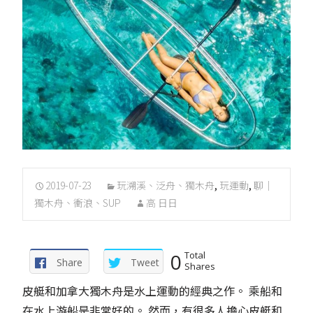
2019-07-23
玩溯溪、泛舟、獨木舟
,
玩運動
,
聊｜
獨木舟、衝浪、SUP
高 日日
0
Total
Share
Tweet
Shares
皮艇和加拿大獨木舟是水上運動的經典之作。 乘船和
在水上游船是非常好的。 然而，有很多人擔心皮艇和