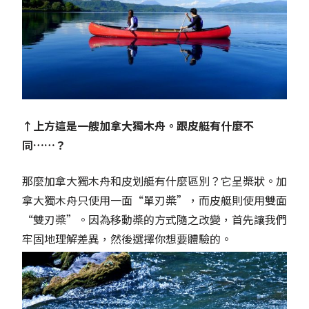
↑上方這是一艘加拿大獨木舟。跟皮艇有什麼不
同……？
那麼加拿大獨木舟和皮划艇有什麼區別？它呈槳狀。加
拿大獨木舟只使用一面“單刃槳”，而皮艇則使用雙面
“雙刃槳”。因為移動槳的方式隨之改變，首先讓我們
牢固地理解差異，然後選擇你想要體驗的。