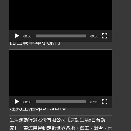
播
放
器
00:00
09:55
琵琶湖單車小旅行
視
訊
播
放
器
00:00
07:19
運動生活SportsLife
生活運動行銷股份有限公司【運動生活x日台動
感】，帶您用運動走遍世界各地，單車、滑雪、水