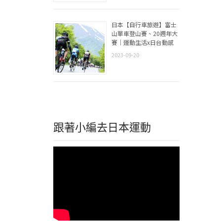
日本【自行車旅遊】富士
山單車登山賽、20週年大
賽｜運動生活x日台動感
2023-09-20
跟著小編去日本運動