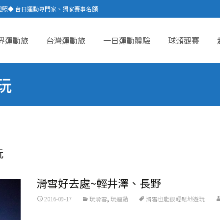
證照◆ 台日運動專門家、獨家賽事名額
界運動旅
台灣運動旅
一日運動體驗
球類觀賽
ent
玩
玩
滑雪好去處~輕井澤、長野
2016-09-17
玩滑雪
,
玩運動
滑雪也能很輕鬆地遊玩