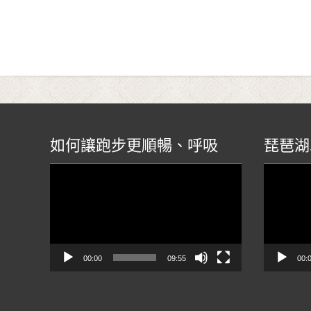
如何讓跑步更順暢、呼吸
琵琶湖
視
視
訊
訊
播
播
放
放
器
器
00:00
09:55
00: