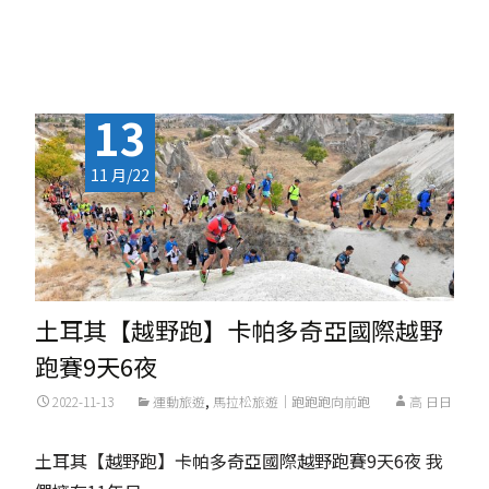
Read More...
13
11 月/22
土耳其【越野跑】卡帕多奇亞國際越野
跑賽9天6夜
2022-11-13
運動旅遊
,
馬拉松旅遊｜跑跑跑向前跑
高 日日
土耳其【越野跑】卡帕多奇亞國際越野跑賽9天6夜 我