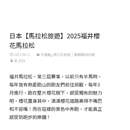
Read More...
日本【馬拉松旅遊】2025福井櫻
花馬拉松
2023-06-21
玩運動
,
馬拉松旅遊｜跑跑跑向前跑
高 日日
福井馬拉松，第三屆賽事，以前只有半馬時，
每年皆有熱愛跑山的跑友們前往挑戰，每年3
月進行，跑在整片櫻花樹下，感受獨有的魅力
吧，櫻花置身其中，滿滿櫻花道路美得不嘴巴
和不容嘴！而在這樣的景色中奔跑，才能真正
感受到跑步的樂趣！