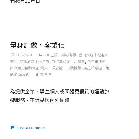
們擁有11年日
Read More...
量身訂做，客製化
2020-04-01
SUP立槳｜繽紛海景
,
登山旅遊｜健走＆
攀岩
,
羽球旅遊｜交流賽
,
自行車旅遊｜台灣區
,
自行車旅遊｜
國際版
,
運動旅遊
,
鐵人三項旅遊｜自我挑戰
,
馬拉松旅遊｜跑
跑跑向前跑
高 日日
為提供企業、學生個人或團體更優質的運動旅
遊服務，不論是國內外團體
Read More...
Leave a comment