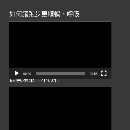
如何讓跑步更順暢、呼吸
視
訊
播
放
器
00:00
09:55
琵琶湖單車小旅行
視
訊
播
放
器