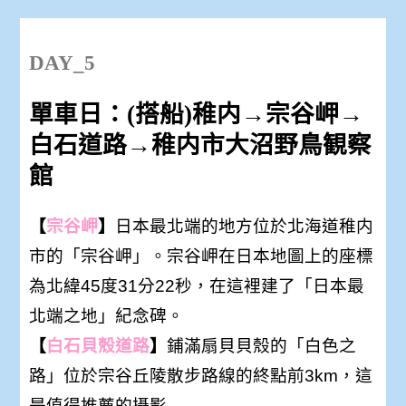
DAY_5
單車日：(搭船)稚内→宗谷岬→
白石道路→稚内市大沼野鳥観察
館
【
宗谷岬
】
日本最北端的地方位於北海道稚内
市的「宗谷岬」。宗谷岬在日本地圖上的座標
為北緯45度31分22秒，在這裡建了「日本最
北端之地」紀念碑。
【
白石貝殼道路
】
鋪滿扇貝貝殼的「白色之
路」位於宗谷丘陵散步路線的終點前3km，這
是值得推薦的攝影