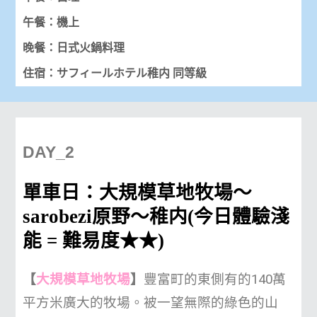
午餐：機上
晚餐：日式火鍋料理
住宿：サフィールホテル稚内 同等級
DAY_2
單車日：大規模草地牧場〜
sarobezi原野〜稚内(今日體驗淺
能 = 難易度★★)
【
大規模草地牧場
】
豐富町的東側有的140萬
平方米廣大的牧場。被一望無際的綠色的山