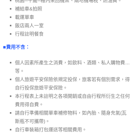
桃園─千歲─稚內來回機票、兩地機場稅、燃油費。
補給車&拍照
載運單車
飯店兩人一室
行程註明餐食
■費用不含：
個人因素所產生之消費，如飲料、酒類、私人購物費…
等。
個人旅遊平安保險依規定投保，旅客若有個別需求，得
自行投保旅遊平安保險。
本行程表上未註明之各項開銷或自由行程所衍生之任何
費用得自費。
請自行準備相關單車補修物料，如內胎、隨身充氣(瓦
斯瓶不可攜帶)。
自行車裝箱打包運送等相關費用。