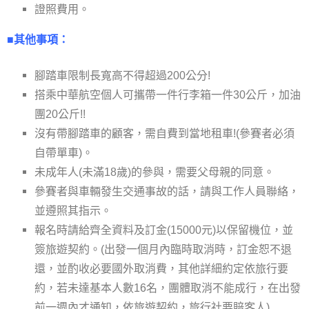
證照費用。
■其他事項：
腳踏車限制長寬高不得超過200公分!
搭乘中華航空個人可攜帶一件行李箱一件30公斤，加油
團20公斤!!
沒有帶腳踏車的顧客，需自費到當地租車!(參賽者必須
自帶單車)。
未成年人(未滿18歲)的參與，需要父母親的同意。
參賽者與車輛發生交通事故的話，請與工作人員聯絡，
並遵照其指示。
報名時請給齊全資料及訂金(15000元)以保留機位，並
簽旅遊契約。(出發一個月內臨時取消時，訂金恕不退
還，並酌收必要國外取消費，其他詳細約定依旅行要
約，若未達基本人數16名，團體取消不能成行，在出發
前一週內才通知，依旅遊契約，旅行社要賠客人)