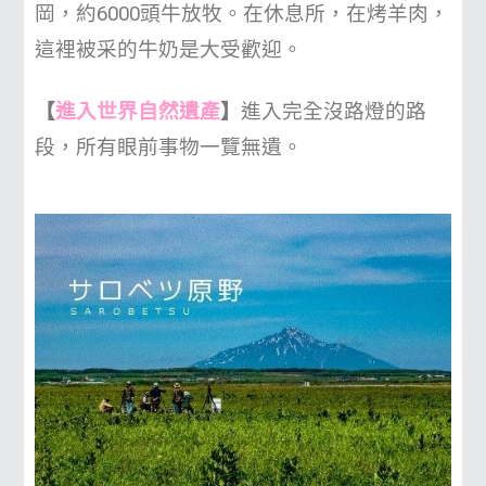
岡，約6000頭牛放牧。在休息所，在烤羊肉，
這裡被采的牛奶是大受歡迎。
【
進入世界自然遺產
】
進入完全沒路燈的路
段，所有眼前事物一覽無遺。