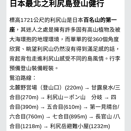
日本最北之利尻島登山健行
標高1721公尺的利尻山是日本
百名山的第一
座
，其迷人之處是擁有許多固有高山植物及被
大海環抱的地理環境，而單單的從360個角度
欣賞、眺望利尻山仍然沒有得到滿足感的話，
背起背包走進利尻山感受不同的島風情。行李
預備登山裝備輕裝。
鴛泊路線：
北麓野営場（登山口）(220m) → 甘露泉水/三
合目(270m) → 利尻山－ポン山 分岐 → 四
合目(390m) → 五合目(610m) → 第一見晴台/
六合目(760m) → 七合目(895m) → 長官山 /八
合目(1218m) → 利尻岳避難小屋(1232m)