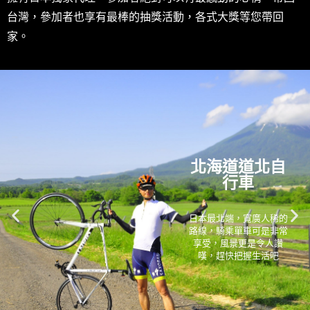
台灣，參加者也享有最棒的抽獎活動，各式大獎等您帶回
家。
北海道道北自
行車
日本最北端，寬廣人稀的
路線，騎乘單車可是非常
享受，風景更是令人讚
嘆，趕快把握生活吧