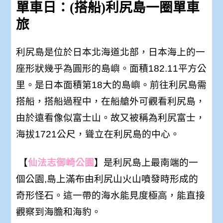
單車日：(搭船)利尻島一圈單車
旅
利尻島是位於日本北海道北部，日本海上的一
座形狀幾乎為圓形的島嶼。面積182.11平方公
里。是日本面積第18大的島嶼。前往利尻島需
搭船，搭船過程中，在船艙外可觀看利尻島，
由於遠看像似富士山。故又被稱為利尻富士，
海拔1721公尺，聳立在利尻島的中心。
【
仙法志御崎公園
】是利尻島上最南端的一
個公園,島上滿布由利尻山火山噴發時形成的
奇形怪石。這一帶的海水能見度極高，能直接
觀察到海膽和海豹。