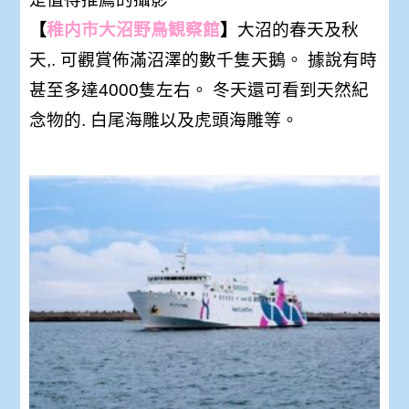
【
稚内市大沼野鳥観察館
】
大沼的春天及秋
天,. 可觀賞佈滿沼澤的數千隻天鵝。 據說有時
甚至多達4000隻左右。 冬天還可看到天然紀
念物的. 白尾海雕以及虎頭海雕等。