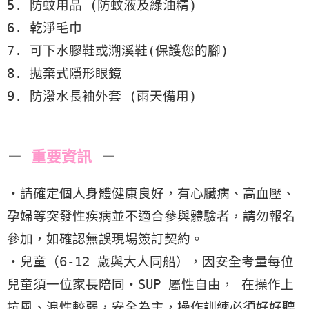
5. 防蚊用品 (防蚊液及綠油精)
6. 乾淨毛巾
7. 可下水膠鞋或溯溪鞋(保護您的腳)
8. 拋棄式隱形眼鏡
9. 防潑水長袖外套 (雨天備用)
－
重要資訊
－
・請確定個人身體健康良好，有心臟病、高血壓、
孕婦等突發性疾病並不適合參與體驗者，請勿報名
參加，如確認無誤現場簽訂契約。
・兒童（6-12 歲與大人同船），因安全考量每位
兒童須一位家長陪同・SUP 屬性自由， 在操作上
抗風、浪性較弱，安全為主，操作訓練必須好好聽