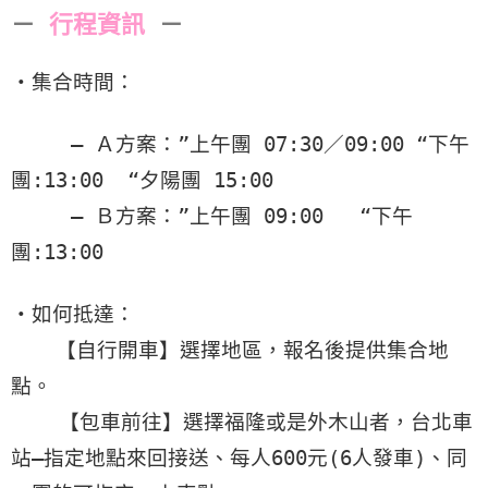
－
行程資訊
－
・集合時間：
– Ａ方案：”上午團 07:30／09:00 “下午
團:13:00 “夕陽團 15:00
– Ｂ方案：”上午團 09:00 “下午
團:13:00
・如何抵達：
【自行開車】選擇地區，報名後提供集合地
點。
【包車前往】選擇福隆或是外木山者，台北車
站—指定地點來回接送、每人600元(6人發車)、同