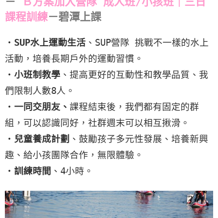
－
Ｂ方案加入營隊 成人班/小孩班
｜三日
課程訓練
－碧潭上課
・
SUP水上運動生活
、SUP營隊 挑戰不一樣的水上
活動，培養長期戶外的運動習慣。
・
小班制教學
、提高更好的互動性和教學品質、我
們限制人數8人。
・
一同交朋友、
課程結束後，我們都有固定的群
組，可以認識同好，社群週末可以相互揪滑。
・
兒童養成計劃
、鼓勵孩子多元性發展、培養新興
趣、給小孩團隊合作，無限體驗。
・
訓練時間
、4小時。