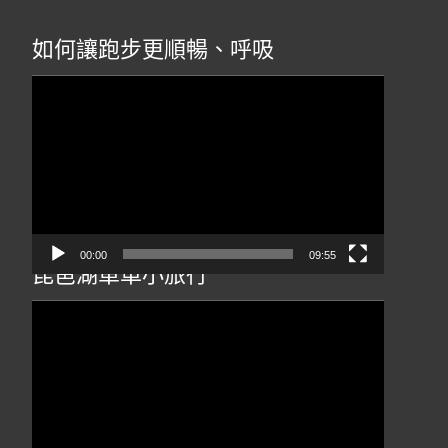
如何讓跑步更順暢、呼吸
視
訊
播
放
器
00:00
09:55
琵琶湖單車小旅行
視
訊
播
放
器