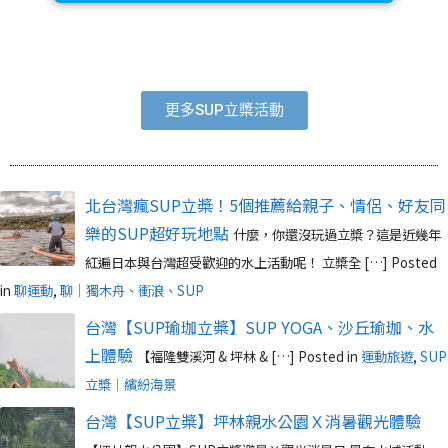
更多SUP立槳活動
北台灣瘋SUP立槳！5個推薦給親子、情侶、好友同
樂的SUP超好玩地點
什麼，你還沒玩過立槳？這是近幾年
紅遍日本與台灣超受歡迎的水上活動呢！ 立槳全 […]
Posted
in
聊運動
,
聊｜獨木舟、衝浪、SUP
台灣【SUP瑜珈立槳】SUP YOGA、沙丘瑜珈、水
上體驗
【福隆雙溪河 & 坪林 & […]
Posted in
運動旅遊
,
SUP
立槳｜繽紛海景
台灣【SUP立槳】坪林親水公園Ｘ消暑觀光體驗