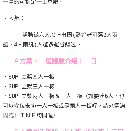
一團的可指定一上車點。
・人數：
活動滿六人以上出團(愛好者可選3人兩
艇、4人兩艇)人越多越省錢喔。
－
Ａ方案、一般體驗介紹｜
一日
－
・SUP 立槳四人一板
・SUP 立槳三人一板
・SUP 立槳兩人一板＆一人一板（如要湊6人，也
可以幾位安排一人一板或是兩人一板喔，請來電詢
問或ＬＩＮＥ詢問喔）