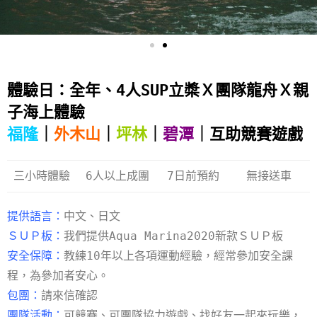
體驗日：全年、4人SUP立槳Ｘ團隊龍舟Ｘ親
子海上體驗
福隆
｜
外木山
｜
坪林
｜
碧潭
｜互助競賽遊戲
三小時體驗
6人以上成團
7日前預約
無接送車
提供語言：
中文、日文
ＳＵＰ板：
我們提供Aqua Marina2020新款ＳＵＰ板
安全保障：
教練10年以上各項運動經驗，經常參加安全課
程，為參加者安心。
包團：
請來信確認
團隊活動：
可競賽、可團隊協力遊戲、找好友一起來玩樂，