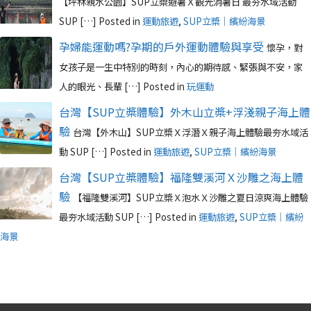
【坪林親水公園】SUP立槳避暑Ｘ觀光消暑日 最夯水域活動
SUP […]
Posted in
運動旅遊
,
SUP立槳｜繽紛海景
孕婦能運動嗎?孕期的戶外運動體驗與享受
懷孕，對
女孩子是一生中特別的時刻，內心的期待感、緊張與不安，家
人的眼光、長輩 […]
Posted in
玩運動
台灣【SUP立槳體驗】外木山立槳+浮淺親子海上體
驗
台灣【外木山】SUP立槳Ｘ浮潛Ｘ親子海上體驗最夯水域活
動 SUP […]
Posted in
運動旅遊
,
SUP立槳｜繽紛海景
台灣【SUP立槳體驗】福隆雙溪河Ｘ沙雕之海上體
驗
【福隆雙溪河】SUP立槳Ｘ泡水Ｘ沙雕之夏日涼爽海上體驗
最夯水域活動 SUP […]
Posted in
運動旅遊
,
SUP立槳｜繽紛
海景