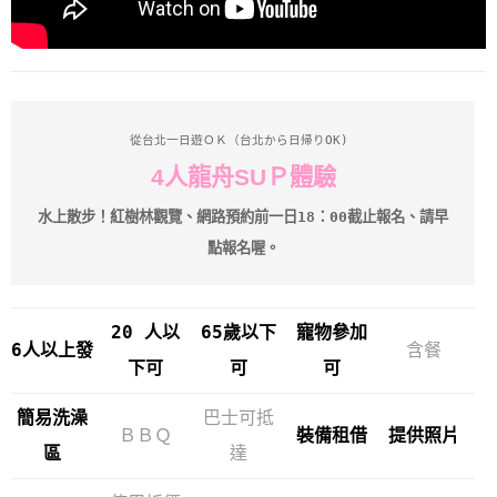
從台北一日遊ＯＫ（台北から日帰りOK) 
4人龍舟SUＰ體驗
水上散步！紅樹林觀覽、網路預約前一日18：00截止報名、請早
點報名喔。
20 人以
65歲以下
寵物參加
6人以上發
含餐
下可
可
可
簡易洗澡
巴士可抵
ＢＢＱ
裝備租借
提供照片
區
達