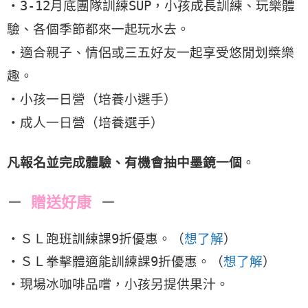
・3-12月底團隊訓練SUP，小孩成長訓練、玩樂體
驗、各個季節都來一起玩水去。
・適合親子、情侶或三五好友一起享受悠閒划槳樂
趣。
・小孩一日營（培養小選手）
・成人一日營（培養選手）
凡報名並完成體驗、有機會抽中
墨鏡一個
。
－
贈送好康
－
・ＳＬ跑班訓練課9折優惠。（
想了解
）
・ＳＬ拳擊體適能訓練課9折優惠。（
想了解
）
・現場冰咖啡品嚐，小孩另提供果汁。