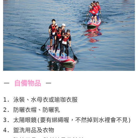
－
自備物品
－
1. 泳裝、水母衣或瑜珈衣服
2. 防曬衣帽、防曬乳
3. 太陽眼鏡(要有綁繩喔，不然掉到水裡會不見)
4. 盥洗用品及衣物